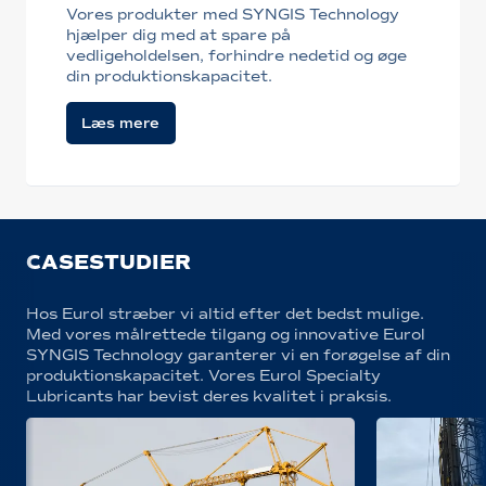
Vores produkter med SYNGIS Technology
hjælper dig med at spare på
vedligeholdelsen, forhindre nedetid og øge
din produktionskapacitet.
Læs mere
CASESTUDIER
Hos Eurol stræber vi altid efter det bedst mulige.
Med vores målrettede tilgang og innovative Eurol
SYNGIS Technology garanterer vi en forøgelse af din
produktionskapacitet. Vores Eurol Specialty
Lubricants har bevist deres kvalitet i praksis.