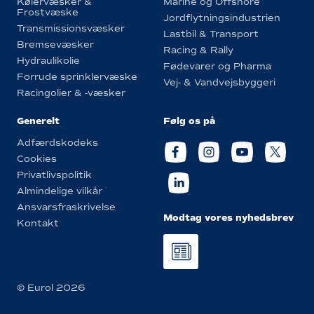
Kølervæsker &
Marine og Offshore
Frostvæske
Jordflytningsindustrien
Transmissionsvæsker
Lastbil & Transport
Bremsevæsker
Racing & Rally
Hydraulikolie
Fødevarer og Pharma
Forrude sprinklervæske
Vej- & Vandvejsbyggeri
Racingolier & -væsker
Generelt
Følg os på
Adfærdskodeks
Cookies
Privatlivspolitik
Almindelige vilkår
Ansvarsfraskrivelse
Modtag vores nyhedsbrev
Kontakt
© Eurol 2026