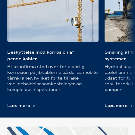
Beskyttelse mod korrosion af
Smøring af t
pendelkabler
systemer
Et kranfirma stod over for alvorlig
Hydrauliksys
korrosion på jibkablerne på deres mobile
pælehammerm
tårnkraner, hvilket førte til høje
udsat for tun
vedligeholdelsesomkostninger og
resulterede i
komplekse inspektioner.
pumpen.
Læs mere
Læs mere