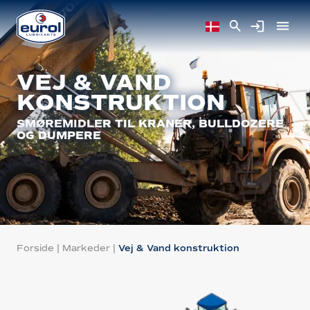
VEJ & VAND
KONSTRUKTION
SMØREMIDLER TIL KRANER, BULLDOZERE
OG DUMPERE
Forside
|
Markeder
|
Vej & Vand konstruktion