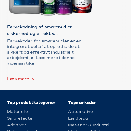
Farvekodning af smøremidler:
sikkerhed og effektiv...
Farvekoder for smøremidler er en
integreret del af at opretholde et
sikkert og effektivt industrielt
arbejdsmiljø. Læs mere i denne
vidensartikel.
Læs mere
Top produktkategorier
Topmarkeder
Motor olie
Automotive
Smørefedter
Landbrug
Additiver
Maskiner & Industri