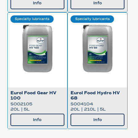
Info
Info
Specialty lubricants
Specialty lubricants
Eurol Food Gear HV
Eurol Food Hydro HV
100
68
S002105
S004104
20L
|
5L
20L
|
210L
|
5L
Info
Info