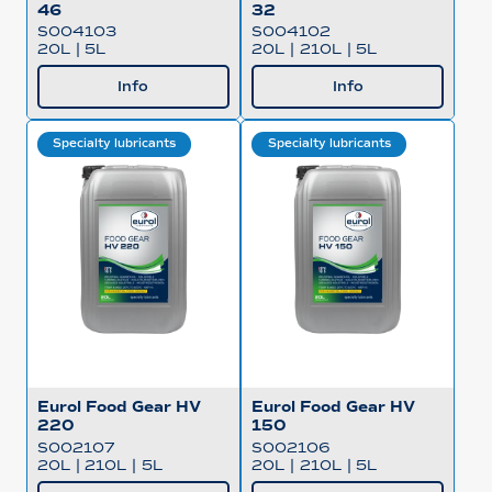
46
32
S004103
S004102
20L
|
5L
20L
|
210L
|
5L
Info
Info
Specialty lubricants
Specialty lubricants
Eurol Food Gear HV
Eurol Food Gear HV
220
150
S002107
S002106
20L
|
210L
|
5L
20L
|
210L
|
5L