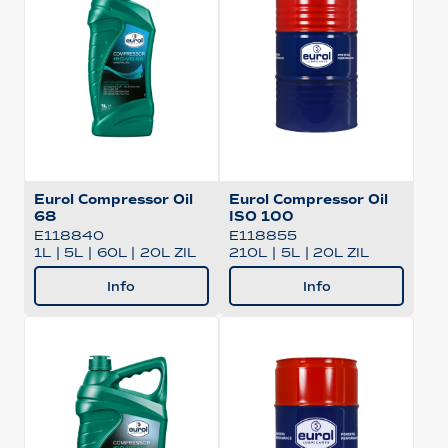
Eurol Compressor Oil
Eurol Compressor Oil
68
ISO 100
E118840
E118855
1L
|
5L
|
60L
|
20L ZIL
210L
|
5L
|
20L ZIL
Info
Info