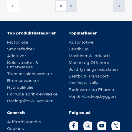
1
2
Top produktkategorier
Topmarkeder
Motor olie
Automotive
Smørefedter
Landbrug
Additiver
Maskiner & Industri
Kølervæsker &
Marine og Offshore
Frostvæske
Jordflytningsindustrien
Transmissionsvæsker
Lastbil & Transport
Bremsevæsker
Racing & Rally
Hydraulikolie
Fødevarer og Pharma
Forrude sprinklervæske
Vej- & Vandvejsbyggeri
Racingolier & -væsker
Generelt
Følg os på
Adfærdskodeks
Cookies