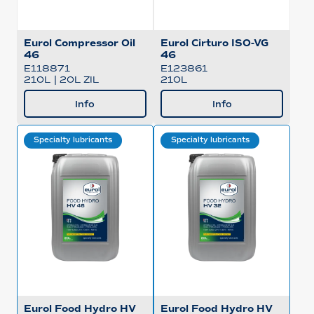
Eurol Compressor Oil
Eurol Cirturo ISO-VG
46
46
E118871
E123861
210L
|
20L ZIL
210L
Info
Info
Specialty lubricants
Specialty lubricants
Eurol Food Hydro HV
Eurol Food Hydro HV