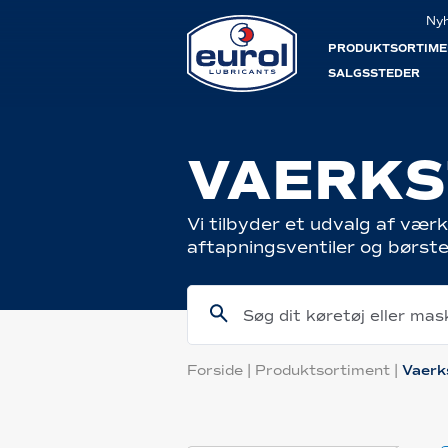
Ny
PRODUKTSORTIME
SALGSSTEDER
VAERKS
Vi tilbyder et udvalg af væ
aftapningsventiler og børster
Søg dit køretøj eller ma
Forside
|
Produktsortiment
|
Vaerk