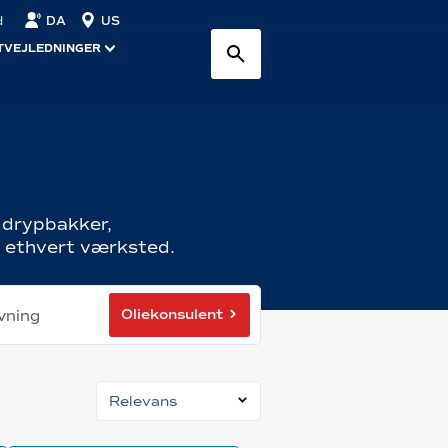
DA
US
d
TVEJLEDNINGER
, drypbakker,
 i ethvert værksted.
Oliekonsulent
vning
Relevans