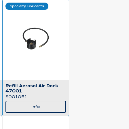
Specialty lubricants
Refill Aerosol Air Dock
47001
S001051
Info