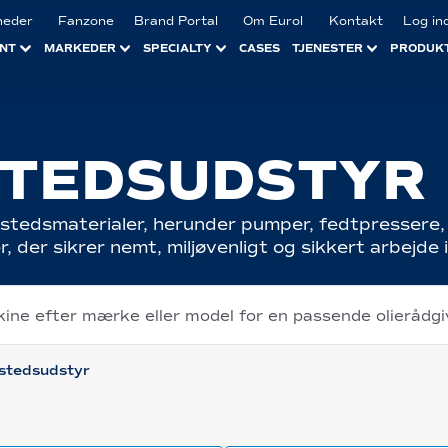
heder
Fanzone
Brand Portal
Om Eurol
Kontakt
Log in
NT
MARKEDER
SPECIALTY
CASES
TJENESTER
PRODUK
TEDSUDSTYR
rkstedsmaterialer, herunder pumper, fedtpressere
, der sikrer nemt, miljøvenligt og sikkert arbejde
skine efter mærke eller model for en passende olierådgi
stedsudstyr