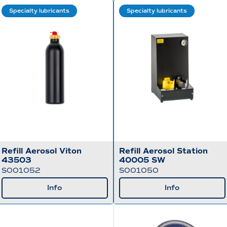
Specialty lubricants
Specialty lubricants
Refill Aerosol Viton
Refill Aerosol Station
43503
40005 SW
S001052
S001050
Info
Info