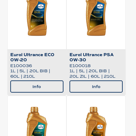
Eurol Ultrance ECO
Eurol Ultrance PSA
0W-20
0W-30
E100036
E100018
1L
|
5L
|
20L BIB
|
1L
|
5L
|
20L BIB
|
60L
|
210L
20L ZIL
|
60L
|
210L
Info
Info