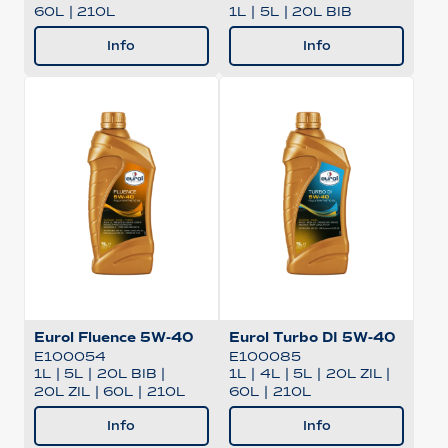
60L
|
210L
1L
|
5L
|
20L BIB
Info
Info
Eurol Fluence 5W-40
Eurol Turbo DI 5W-40
E100054
E100085
1L
|
5L
|
20L BIB
|
1L
|
4L
|
5L
|
20L ZIL
|
20L ZIL
|
60L
|
210L
60L
|
210L
Info
Info