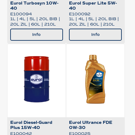
Eurol Turbosyn 10W-
Eurol Super Lite 5W-
40
40
E100094
E100092
1L
|
4L
|
5L
|
20L BIB
|
1L
|
4L
|
5L
|
20L BIB
|
20L ZIL
|
60L
|
210L
20L ZIL
|
60L
|
210L
Info
Info
Eurol Diesel-Guard
Eurol Ultrance FDE
Plus 15W-40
0W-30
E100042
E100025