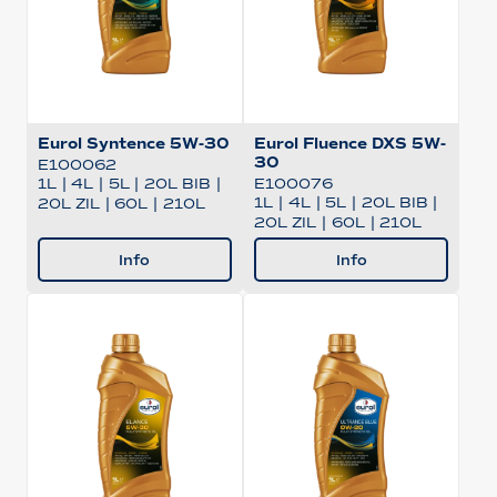
Eurol Syntence 5W-30
Eurol Fluence DXS 5W-
30
E100062
1L
|
4L
|
5L
|
20L BIB
|
E100076
1L
|
4L
|
5L
|
20L BIB
|
20L ZIL
|
60L
|
210L
20L ZIL
|
60L
|
210L
Info
Info