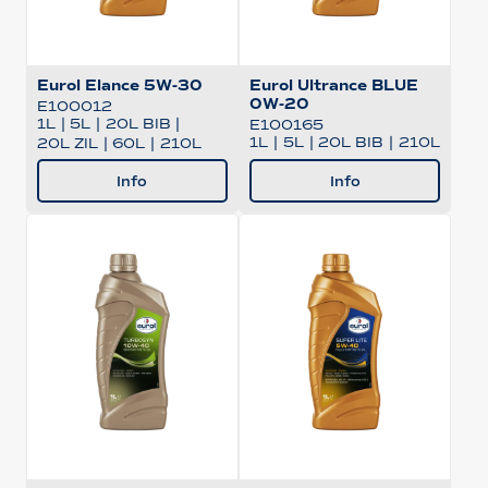
Eurol Elance 5W-30
Eurol Ultrance BLUE
0W-20
E100012
1L
|
5L
|
20L BIB
|
E100165
1L
|
5L
|
20L BIB
|
210L
20L ZIL
|
60L
|
210L
Info
Info