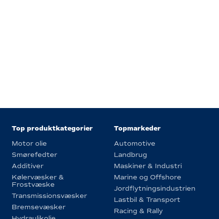
Top produktkategorier
Topmarkeder
Motor olie
Automotive
Smørefedter
Landbrug
Additiver
Maskiner & Industri
Kølervæsker &
Marine og Offshore
Frostvæske
Jordflytningsindustrien
Transmissionsvæsker
Lastbil & Transport
Bremsevæsker
Racing & Rally
Hydraulikolie