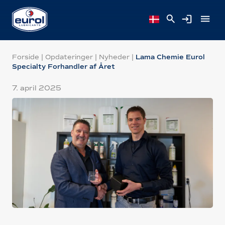
Forside
|
Opdateringer
|
Nyheder
|
Lama Chemie Eurol
Specialty Forhandler af Året
7. april 2025