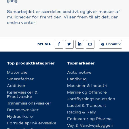
gang.
Samarbejdet er særdeles positivt og giver masser af
muligheder for fremtiden. Vi ser frem til alt det, der
endnu venter!
DEL VIA
UDSKRIV
Top produktkategorier
Topmarkeder
Motor olie
Automotive
Smørefedter
Landbrug
Additiver
Maskiner & Industri
Kølervæsker &
Marine og Offshore
Frostvæske
Jordflytningsindustrien
Transmissionsvæsker
Lastbil & Transport
Bremsevæsker
Racing & Rally
Hydraulikolie
Fødevarer og Pharma
Forrude sprinklervæske
Vej- & Vandvejsbyggeri