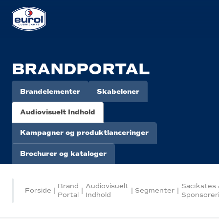
BRANDPORTAL
Brandelementer
Skabeloner
Audiovisuelt Indhold
Kampagner og produktlanceringer
Brochurer og kataloger
Brand
Audiovisuelt
Sacīkstes
Forside
|
|
|
Segmenter
|
Portal
Indhold
Sponsorer