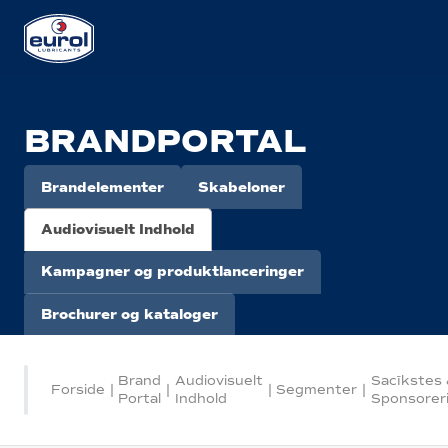
BRANDPORTAL
Brandelementer
Skabeloner
Audiovisuelt Indhold
Kampagner og produktlanceringer
Brochurer og kataloger
Brand
Audiovisuelt
Sacīkstes
Forside
|
|
|
Segmenter
|
Portal
Indhold
Sponsorer