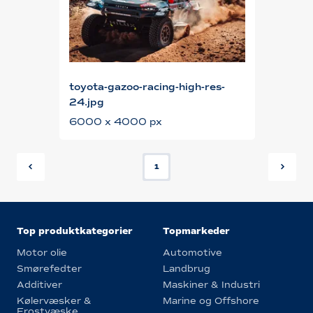
toyota-gazoo-racing-high-res-
24.jpg
6000 x 4000 px
1
Top produktkategorier
Topmarkeder
Motor olie
Automotive
Smørefedter
Landbrug
Additiver
Maskiner & Industri
Kølervæsker &
Marine og Offshore
Frostvæske