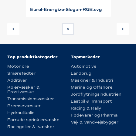
Eurol-Energize-Slogan-RGB.svg
1
Top produktkategorier
Topmarkeder
Motor olie
Automotive
Smørefedter
Landbrug
Additiver
Maskiner & Industri
Kølervæsker &
Marine og Offshore
Frostvæske
Jordflytningsindustrien
Transmissionsvæsker
Lastbil & Transport
Bremsevæsker
Racing & Rally
Hydraulikolie
Fødevarer og Pharma
Forrude sprinklervæske
Vej- & Vandvejsbyggeri
Racingolier & -væsker