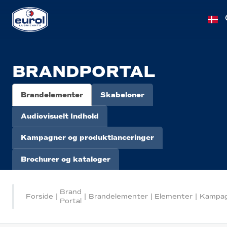
BRANDPORTAL
Brandelementer
Skabeloner
Audiovisuelt Indhold
Kampagner og produktlanceringer
Brochurer og kataloger
Brand
Forside
|
|
Brandelementer
|
Elementer
|
Kampag
Portal