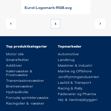
Eurol-Logomark-RGB.svg
1
Top produktkategorier
Topmarkeder
Motor olie
Automotive
Smørefedter
Landbrug
Additiver
Maskiner & Industri
Kølervæsker &
Marine og Offshore
Frostvæske
Jordflytningsindustrien
Transmissionsvæsker
Lastbil & Transport
Bremsevæsker
Racing & Rally
Hydraulikolie
Fødevarer og Pharma
Forrude sprinklervæske
Vej- & Vandvejsbyggeri
Racingolier & -væsker