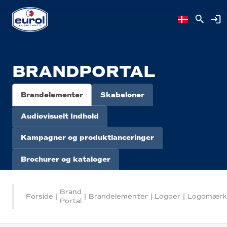
BRANDPORTAL
Brandelementer
Skabeloner
Audiovisuelt Indhold
Kampagner og produktlanceringer
Brochurer og kataloger
Brand
Forside
|
|
Brandelementer
|
Logoer
|
Logomærk
Portal