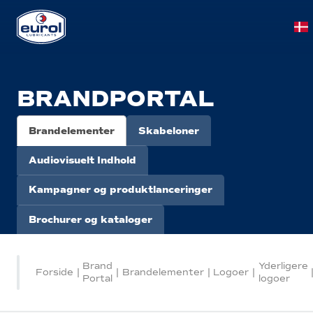
BRANDPORTAL
Brandelementer
Skabeloner
Audiovisuelt Indhold
Kampagner og produktlanceringer
Brochurer og kataloger
Brand
Yderligere
Forside
|
|
Brandelementer
|
Logoer
|
Portal
logoer