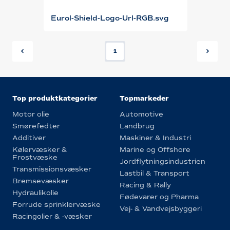
Eurol-Shield-Logo-Url-RGB.svg
1
Top produktkategorier
Topmarkeder
Motor olie
Automotive
Smørefedter
Landbrug
Additiver
Maskiner & Industri
Kølervæsker &
Marine og Offshore
Frostvæske
Jordflytningsindustrien
Transmissionsvæsker
Lastbil & Transport
Bremsevæsker
Racing & Rally
Hydraulikolie
Fødevarer og Pharma
Forrude sprinklervæske
Vej- & Vandvejsbyggeri
Racingolier & -væsker