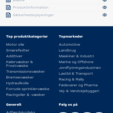
Billede
Produktinformation
Sikkerhedsoplysninger
Top produktkategorier
Topmarkeder
Motor olie
Automotive
Smørefedter
Landbrug
Additiver
Maskiner & Industri
Kølervæsker &
Marine og Offshore
Frostvæske
Jordflytningsindustrien
Transmissionsvæsker
Lastbil & Transport
Bremsevæsker
Racing & Rally
Hydraulikolie
Fødevarer og Pharma
Forrude sprinklervæske
Vej- & Vandvejsbyggeri
Racingolier & -væsker
Generelt
Følg os på
Adfærdskodeks