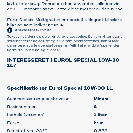
lavt olieforbrug. Denne olie kan anvendes i alle benzin-
og LPG-motorer samt i lette dieselmotorer uden turbo.
Eurol Special Multigrades er specielt velegnet til ældre
biler og som indkøringsolie.
Ansvarsfraskrivelse
Teksten på denne side er en AI-oversættelse. Selvom vi konstant
stræber efter nøjagtige og brugbare oversættelser, kan vi ikke
garantere, at alle oversættelser er fejlfri eller altid afspejler den
korrekte kontekst og nuancer.
INTERESSERET I EUROL SPECIAL 10W-30
1L?
Specifikationer Eurol Special 10W-30 1L
Sammensætningsbeskrivelse
Mineral
Basisnummer
8
Indhold (volumen)
1 liter
Farve
brun
Densitet ved 20 °C
0.852