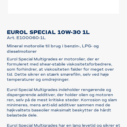
EUROL SPECIAL 10W-30 1L
Art. E100060-1L
Mineral motorolie til brug i benzin-, LPG- og
dieselmotorer
Eurol Special Multigrades er motorolier, der er
formuleret med shear-stabile viskositetsforbedrere,
som forhindrer, at viskositeten falder for meget over
tid. Dette sikrer en stærk smørefilm, selv ved høje
temperaturer og omdrejninger.
Eurol Special Multigrades indeholder rengørende og
dispergerende additiver, der holder olien og motoren
ren, selv på de mest kritiske steder. Korrosion og slam
minimeres, mens anti-slid additiver sammen med de
højkvalitets baseolier maksimalt beskytter de hårdt
belastede dele.
Eurol Special Multigrades har en lang levetid og sikrer et