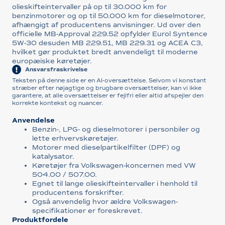
olieskifteintervaller på op til 30.000 km for
benzinmotorer og op til 50.000 km for dieselmotorer,
afhængigt af producentens anvisninger. Ud over den
officielle MB-Approval 229.52 opfylder Eurol Syntence
5W-30 desuden MB 229.51, MB 229.31 og ACEA C3,
hvilket gør produktet bredt anvendeligt til moderne
europæiske køretøjer.
Ansvarsfraskrivelse
Teksten på denne side er en AI-oversættelse. Selvom vi konstant
stræber efter nøjagtige og brugbare oversættelser, kan vi ikke
garantere, at alle oversættelser er fejlfri eller altid afspejler den
korrekte kontekst og nuancer.
Anvendelse
Benzin-, LPG- og dieselmotorer i personbiler og
lette erhvervskøretøjer.
Motorer med dieselpartikelfilter (DPF) og
katalysator.
Køretøjer fra Volkswagen-koncernen med VW
504.00 / 507.00.
Egnet til lange olieskifteintervaller i henhold til
producentens forskrifter.
Også anvendelig hvor ældre Volkswagen-
specifikationer er foreskrevet.
Produktfordele