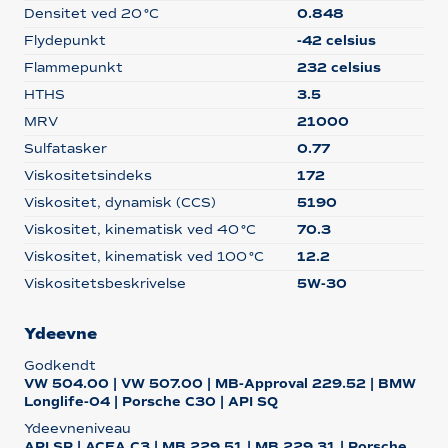
Densitet ved 20 °C
0.848
Flydepunkt
-42 celsius
Flammepunkt
232 celsius
HTHS
3.5
MRV
21000
Sulfatasker
0.77
Viskositetsindeks
172
Viskositet, dynamisk (CCS)
5190
Viskositet, kinematisk ved 40 °C
70.3
Viskositet, kinematisk ved 100 °C
12.2
Viskositetsbeskrivelse
5W-30
Ydeevne
Godkendt
VW 504.00 | VW 507.00 | MB-Approval 229.52 | BMW
Longlife-04 | Porsche C30 | API SQ
Ydeevneniveau
API SP | ACEA C3 | MB 229.51 | MB 229.31 | Porsche