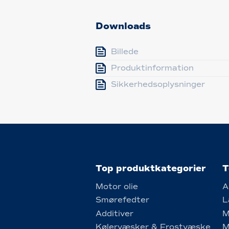
Downloads
Billede
Produktinformation
Sikkerhedsoplysninger
Top produktkategorier
T
Motor olie
A
Smørefedter
L
Additiver
M
Kølervæsker & Frostvæske
M