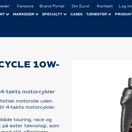
heder
Fanzone
Brand Portal
Om Eurol
Kontakt
Log in
NT
MARKEDER
SPECIALTY
CASES
TJENESTER
PRODUK
CYCLE 10W-
l 4-takts motorcykler
ntetisk motorolie uden
til 4-takts motorcykler.
 både touring, race og
 på ester teknologi, som
mod slid, aflejringer,