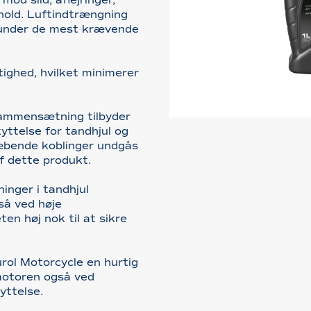
rhold. Luftindtrængning
under de mest krævende
tighed, hvilket minimerer
sammensætning tilbyder
yttelse for tandhjul og
læbende koblinger undgås
f dette produkt.
inger i tandhjul
så ved høje
ten høj nok til at sikre
rol Motorcycle en hurtig
motoren også ved
yttelse.