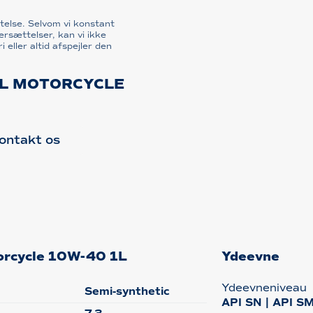
telse. Selvom vi konstant
rsættelser, kan vi ikke
i eller altid afspejler den
OL MOTORCYCLE
ontakt os
torcycle 10W-40 1L
Ydeevne
Ydeevneniveau
Semi-synthetic
API SN | API SM