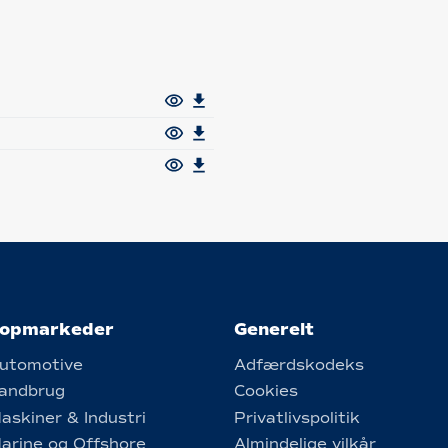
opmarkeder
Generelt
utomotive
Adfærdskodeks
andbrug
Cookies
askiner & Industri
Privatlivspolitik
arine og Offshore
Almindelige vilkår