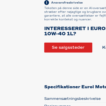
Ansvarsfraskrivelse
Teksten på denne side er en AI-oversæt
stræber efter nøjagtige og brugbare ove
garantere, at alle oversættelser er fejlfr
korrekte kontekst og nuancer.
INTERESSERET I EUR
10W-40 1L?
Se salgssteder
K
Specifikationer Eurol Mo
Sammensætningsbeskrivelse