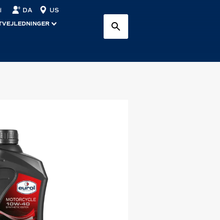
DA
US
d
TVEJLEDNINGER