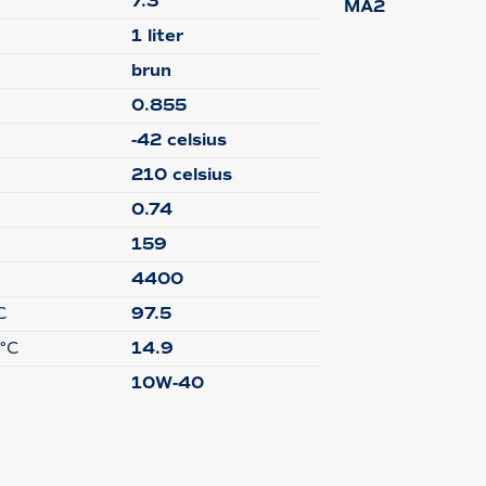
7.3
MA2
1 liter
brun
0.855
-42 celsius
210 celsius
0.74
159
4400
C
97.5
 °C
14.9
10W-40