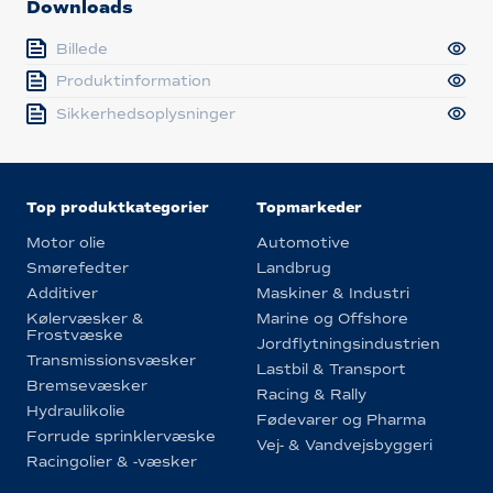
Downloads
Billede
Produktinformation
Sikkerhedsoplysninger
Top produktkategorier
Topmarkeder
Motor olie
Automotive
Smørefedter
Landbrug
Additiver
Maskiner & Industri
Kølervæsker &
Marine og Offshore
Frostvæske
Jordflytningsindustrien
Transmissionsvæsker
Lastbil & Transport
Bremsevæsker
Racing & Rally
Hydraulikolie
Fødevarer og Pharma
Forrude sprinklervæske
Vej- & Vandvejsbyggeri
Racingolier & -væsker