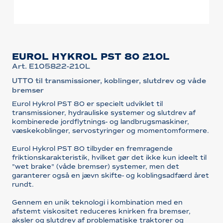
EUROL HYKROL PST 80 210L
Art. E105822-210L
UTTO til transmissioner, koblinger, slutdrev og våde
bremser
Eurol Hykrol PST 80 er specielt udviklet til
transmissioner, hydrauliske systemer og slutdrev af
kombinerede jordflytnings- og landbrugsmaskiner,
væskekoblinger, servostyringer og momentomformere.
Eurol Hykrol PST 80 tilbyder en fremragende
friktionskarakteristik, hvilket gør det ikke kun ideelt til
"wet brake" (våde bremser) systemer, men det
garanterer også en jævn skifte- og koblingsadfærd året
rundt.
Gennem en unik teknologi i kombination med en
afstemt viskositet reduceres knirken fra bremser,
aksler og slutdrev af problematiske traktorer og