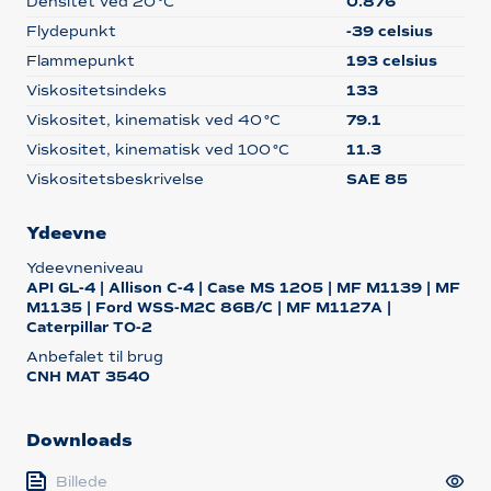
Densitet ved 20 °C
0.876
Flydepunkt
-39 celsius
Flammepunkt
193 celsius
Viskositetsindeks
133
Viskositet, kinematisk ved 40 °C
79.1
Viskositet, kinematisk ved 100 °C
11.3
Viskositetsbeskrivelse
SAE 85
Ydeevne
Ydeevneniveau
API GL-4 | Allison C-4 | Case MS 1205 | MF M1139 | MF
M1135 | Ford WSS-M2C 86B/C | MF M1127A |
Caterpillar TO-2
Anbefalet til brug
CNH MAT 3540
Downloads
Billede