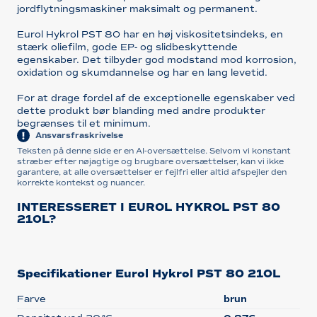
jordflytningsmaskiner maksimalt og permanent.
Eurol Hykrol PST 80 har en høj viskositetsindeks, en
stærk oliefilm, gode EP- og slidbeskyttende
egenskaber. Det tilbyder god modstand mod korrosion,
oxidation og skumdannelse og har en lang levetid.
For at drage fordel af de exceptionelle egenskaber ved
dette produkt bør blanding med andre produkter
begrænses til et minimum.
Ansvarsfraskrivelse
Teksten på denne side er en AI-oversættelse. Selvom vi konstant
stræber efter nøjagtige og brugbare oversættelser, kan vi ikke
garantere, at alle oversættelser er fejlfri eller altid afspejler den
korrekte kontekst og nuancer.
INTERESSERET I EUROL HYKROL PST 80
210L?
Specifikationer Eurol Hykrol PST 80 210L
Farve
brun