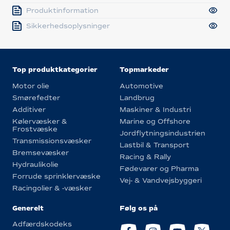
Produktinformation
Sikkerhedsoplysninger
Top produktkategorier
Topmarkeder
Motor olie
Automotive
Smørefedter
Landbrug
Additiver
Maskiner & Industri
Kølervæsker &
Marine og Offshore
Frostvæske
Jordflytningsindustrien
Transmissionsvæsker
Lastbil & Transport
Bremsevæsker
Racing & Rally
Hydraulikolie
Fødevarer og Pharma
Forrude sprinklervæske
Vej- & Vandvejsbyggeri
Racingolier & -væsker
Generelt
Følg os på
Adfærdskodeks