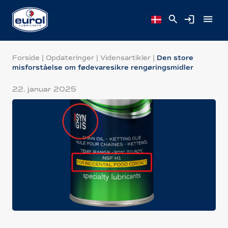
Forside
|
Opdateringer
|
Vidensartikler
|
Den store
misforståelse om fødevaresikre rengøringsmidler
22. januar 2025