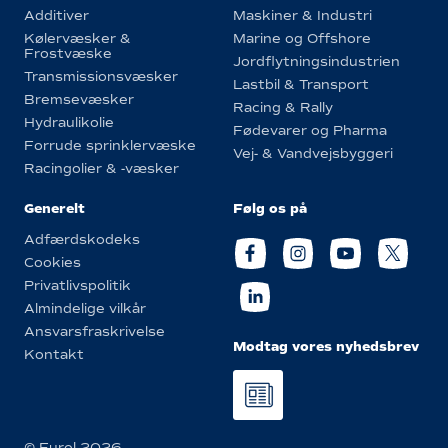
Additiver
Maskiner & Industri
Kølervæsker &
Marine og Offshore
Frostvæske
Jordflytningsindustrien
Transmissionsvæsker
Lastbil & Transport
Bremsevæsker
Racing & Rally
Hydraulikolie
Fødevarer og Pharma
Forrude sprinklervæske
Vej- & Vandvejsbyggeri
Racingolier & -væsker
Generelt
Følg os på
Adfærdskodeks
Cookies
Privatlivspolitik
Almindelige vilkår
Ansvarsfraskrivelse
Modtag vores nyhedsbrev
Kontakt
© Eurol 2026