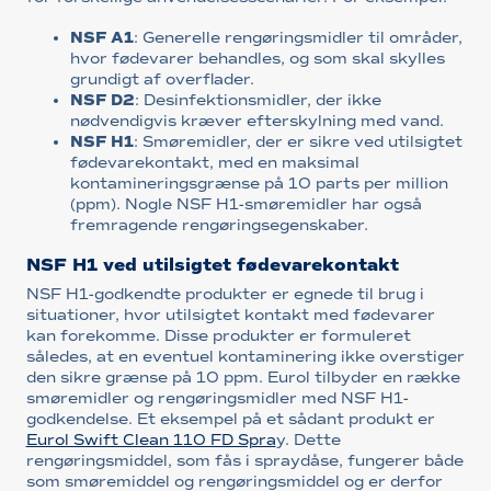
NSF A1
: Generelle rengøringsmidler til områder,
hvor fødevarer behandles, og som skal skylles
grundigt af overflader.
NSF D2
: Desinfektionsmidler, der ikke
nødvendigvis kræver efterskylning med vand.
NSF H1
: Smøremidler, der er sikre ved utilsigtet
fødevarekontakt, med en maksimal
kontamineringsgrænse på 10 parts per million
(ppm). Nogle NSF H1-smøremidler har også
fremragende rengøringsegenskaber.
NSF H1 ved utilsigtet fødevarekontakt
NSF H1-godkendte produkter er egnede til brug i
situationer, hvor utilsigtet kontakt med fødevarer
kan forekomme. Disse produkter er formuleret
således, at en eventuel kontaminering ikke overstiger
den sikre grænse på 10 ppm. Eurol tilbyder en række
smøremidler og rengøringsmidler med NSF H1-
godkendelse. Et eksempel på et sådant produkt er
Eurol Swift Clean 110 FD Spra
y. Dette
rengøringsmiddel, som fås i spraydåse, fungerer både
som smøremiddel og rengøringsmiddel og er derfor