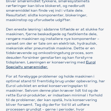
bliver smøremidlet tykkere, smøresystemets
rørføringer kan blive blokeret, og nedbrudt
smøremiddel kan finde vej ind i vitale dele.
Resultatet: slidte komponenter, blokeringer,
maskinstop og uforudsete udgifter.
Den eneste løsning i sådanne tilfælde er at slukke for
maskinen, fjerne beskadigede og fastklemte dele,
rengøre maskinen og installere nye komponenter –
uanset om der er tale om en elektrisk, hydraulisk,
mekanisk eller pneumatisk maskine. Dette er en
tidskrævende og omkostningstung proces, som
desuden forsinker genstarten og kan forstyrre
tidsplanen. Løsningen er konservering med
Eurol
Specialty smøremidler.
For at forebygge problemer og holde maskinen i
optimal stand til fremtidig brug under opbevaring, har
Eurol udviklet en enkel konserveringsplan til
maskiner. Selvom denne plan kræver lidt tid og de
rette Eurol-produkter, er indsatsen minimal i forhold
til de problemer, der kan opstå, hvis konservering
bliver forsømt. Tag dig derfor tid til at udføre
processen grundigt – gerne i perioder, hvor