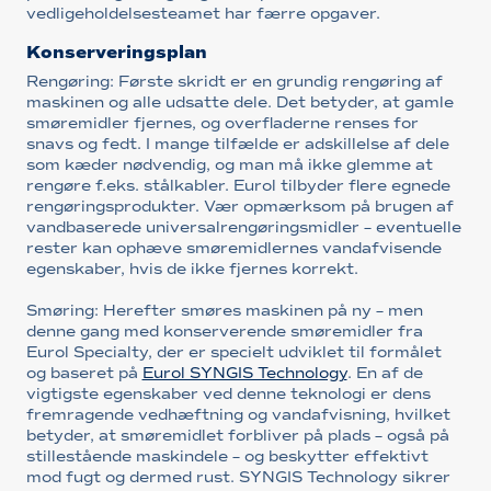
vedligeholdelsesteamet har færre opgaver.
Konserveringsplan
Rengøring: Første skridt er en grundig rengøring af
maskinen og alle udsatte dele. Det betyder, at gamle
smøremidler fjernes, og overfladerne renses for
snavs og fedt. I mange tilfælde er adskillelse af dele
som kæder nødvendig, og man må ikke glemme at
rengøre f.eks. stålkabler. Eurol tilbyder flere egnede
rengøringsprodukter. Vær opmærksom på brugen af
vandbaserede universalrengøringsmidler – eventuelle
rester kan ophæve smøremidlernes vandafvisende
egenskaber, hvis de ikke fjernes korrekt.
Smøring: Herefter smøres maskinen på ny – men
denne gang med konserverende smøremidler fra
Eurol Specialty, der er specielt udviklet til formålet
og baseret på
Eurol SYNGIS Technology
. En af de
vigtigste egenskaber ved denne teknologi er dens
fremragende vedhæftning og vandafvisning, hvilket
betyder, at smøremidlet forbliver på plads – også på
stillestående maskindele – og beskytter effektivt
mod fugt og dermed rust. SYNGIS Technology sikrer