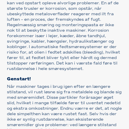
kan ved opstart opleve alvorlige problemer. En af de
største trusler er korrosion, som opstår, når
ubeskyttede metaloverflader reagerer med ilt fra
luften – en proces, der fremskyndes af fugt.
Regelmæssig smøring og monteringspasta er ikke
nok til at beskytte inaktive maskiner. Korrosion
forekommer især i lejer, kæder, åbne tandhjul,
svingringe, kabler, hængsler, hydraulikstænger og
koblinger. I automatiske fedtsmøresystemer er der
risiko for, at olien i fedtet adskilles (bleeding), hvilket
fører til, at fedtet bliver tykt eller hårdt og dermed
tilstopper rørføringen. Det kan i værste fald føre til
rustdannelse i hele smøresystemet.
Genstart!
Når maskiner tages i brug igen efter en længere
stilstand, vil rust løsne sig fra metaldele og blande sig
med smøremidlet. Disse partikler forårsager øget
slid, hvilket i mange tilfælde fører til uventet nedetid
og ekstra omkostninger. Endnu værre er det, at nogle
dele simpelthen kan være rustet fast. Selv hvis der
ikke er synlig rustdannelse, kan eksisterende
smøremidler give problemer: ved længere stilstand