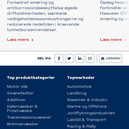
Forbedret smøring og
Opdag hvorda
antikorrosionsbeskyttelse øgede
forhindrer alv
driftssikkerheden, sænkede
Haeusler CNC
vedligeholdelsesomkostningerne og
smøring og st
reducerede nedetiden i krævende
tunnelboreanvendelser.
Læs mere
Læs mere
DEL VIA
UDSKRIV
Top produktkategorier
Topmarkeder
Motor olie
Automotive
Smørefedter
Landbrug
Additiver
Maskiner & Industri
Kølervæsker &
Marine og Offshore
Frostvæske
Jordflytningsindustrien
Transmissionsvæsker
Lastbil & Transport
Bremsevæsker
Racing & Rally