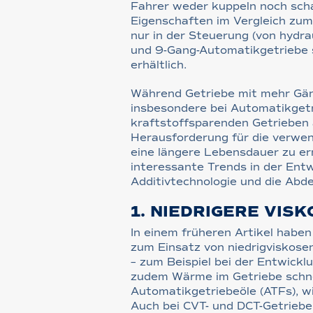
Fahrer weder kuppeln noch scha
Eigenschaften im Vergleich zum
nur in der Steuerung (von hydr
und 9-Gang-Automatikgetriebe s
erhältlich.
Während Getriebe mit mehr Gän
insbesondere bei Automatikgetri
kraftstoffsparenden Getrieben
Herausforderung für die verwen
eine längere Lebensdauer zu erm
interessante Trends in der Entw
Additivtechnologie und die Abd
1. NIEDRIGERE VISK
In einem früheren Artikel haben
zum Einsatz von niedrigviskosen
– zum Beispiel bei der Entwick
zudem Wärme im Getriebe schnel
Automatikgetriebeöle (ATFs), w
Auch bei CVT- und DCT-Getrieben