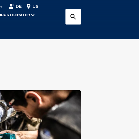
DE
US
n
ODUKTBERATER