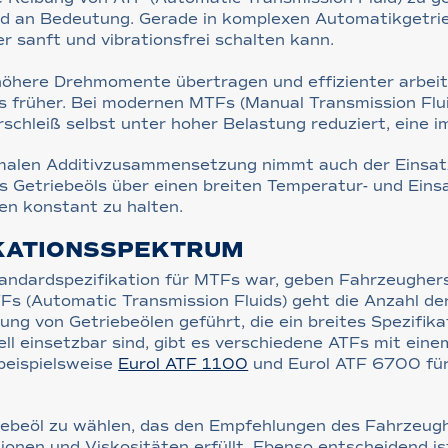
d an Bedeutung. Gerade in komplexen Automatikgetrie
r sanft und vibrationsfrei schalten kann.
öhere Drehmomente übertragen und effizienter arbeite
s früher. Bei modernen MTFs (Manual Transmission Flu
schleiß selbst unter hoher Belastung reduziert, eine i
malen Additivzusammensetzung nimmt auch der Einsatz
des Getriebeöls über einen breiten Temperatur- und Eins
en konstant zu halten.
IKATIONSSPEKTRUM
tandardspezifikation für MTFs war, geben Fahrzeugher
Fs (Automatic Transmission Fluids) geht die Anzahl der
ung von Getriebeölen geführt, die ein breites Spezifi
l einsetzbar sind, gibt es verschiedene ATFs mit eine
beispielsweise
Eurol ATF 1100
und Eurol ATF 6700 für
triebeöl zu wählen, das den Empfehlungen des Fahrzeugh
ionen und Viskositäten erfüllt. Ebenso entscheidend i