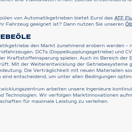
Spülen von Automatikgetrieben bietet Eurol das
ATF Fl
 Ihr Fahrzeug geeignet ist? Dann nutzen Sie unseren
Öl
IEBEÖLE
atikgetriebe den Markt zunehmend erobern werden – ni
idfahrzeugen. DCTs (Doppelkupplungsgetriebe) und CVT
der Kraftstoffeinsparung spielen. Auch im Bereich der 
rüft. Mit der Weiterentwicklung der Getriebesysteme 
eutung. Die Verträglichkeit mit neuen Materialien sow
n sind entscheidend, um unter allen Bedingungen optim
wicklungszentrum arbeiten unsere Ingenieure kontinui
d Technologien. Wir verfolgen Marktinnovationen auf
nschaften für maximale Leistung zu verleihen.