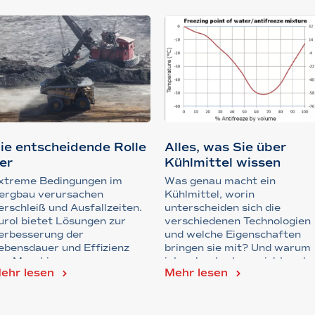
ie entscheidende Rolle
Alles, was Sie über
er
Kühlmittel wissen
ochleistungsschmierun
müssen
xtreme Bedingungen im
Was genau macht ein
.
ergbau verursachen
Kühlmittel, worin
erschleiß und Ausfallzeiten.
unterscheiden sich die
urol bietet Lösungen zur
verschiedenen Technologien
erbesserung der
und welche Eigenschaften
ebensdauer und Effizienz
bringen sie mit? Und warum
on Maschinen.
ist es heutzutage nicht mehr
ehr lesen
Mehr lesen
mög...