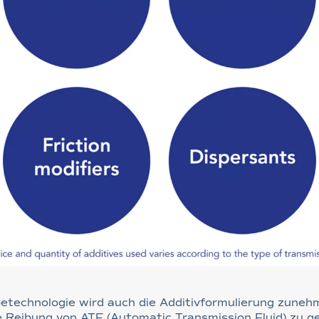
betechnologie wird auch die Additivformulierung zuneh
e Reibung von ATF (Automatic Transmission Fluid) zu g