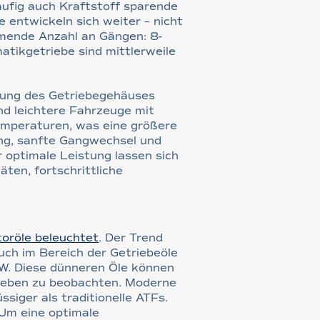
ufig auch Kraftstoff sparende
 entwickeln sich weiter – nicht
hmende Anzahl an Gängen: 8-
tikgetriebe sind mittlerweile
rung des Getriebegehäuses
und leichtere Fahrzeuge mit
emperaturen, was eine größere
ung, sanfte Gangwechsel und
r optimale Leistung lassen sich
ten, fortschrittliche
oröle beleuchtet
. Der Trend
uch im Bereich der Getriebeöle
5W. Diese dünneren Öle können
rieben zu beobachten. Moderne
üssiger als traditionelle ATFs.
 Um eine optimale