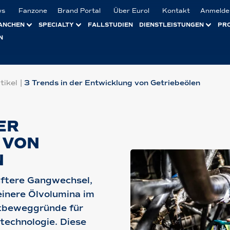
ws
Fanzone
Brand Portal
Über Eurol
Kontakt
Anmelde
ANCHEN
SPECIALTY
FALLSTUDIEN
DIENSTLEISTUNGEN
PR
N
tikel
|
3 Trends in der Entwicklung von Getriebeölen
ER
 VON
N
nftere Gangwechsel,
einere Ölvolumina im
ptbeweggründe für
etechnologie. Diese