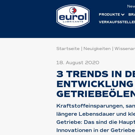
Ne
PRODUKTE
BR
VERKAUFSSTELLE
Startseite
|
Neuigkeiten
|
Wissenar
18. August 2020
3 TRENDS IN D
ENTWICKLUNG
GETRIEBEÖLE
Kraftstoffeinsparungen, sa
längere Lebensdauer und kl
Getriebe: Das sind die Hau
Innovationen in der Getrieb