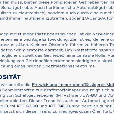
lten muss, bieten diese komplexeren Getriebearten hä
 Schaltgetriebe. Auch herkömmliche Automatikgetriebe
aulisch zu elektronisch), sondern auch durch eine zune
ind immer häufiger anzutreffen, sogar 10-Gang-Automa
gen meist mehr Platz beanspruchen, ist die Verkleine
eben eine wichtige Entwicklung. Ziel ist es, kleinere 
 auszustatten. Kleinere Ölsümpfe führen zu höheren T
deten Schmierstoffe darstellt. Um Kraftstoffeinspar
öglichen, spielt das Getriebeöl eine zentrale Rolle. Fü
icklung von Getriebeölen erkennen: niedrigere Viskositä
eckung eines breiten Spezifikationsspektrums.
OSITÄT
 wir bereits die
Entwicklung immer dünnflüssigerer Mot
 Schmierstoffen zur Kraftstoffeinsparung zeigt sich a
lung von Schaltgetriebeölen (MTFs) wie 75W-80 und 7
ler ableiten. Dieser Trend ist auch bei Automatikget
ie
Eurol ATF 6700
und
ATF 7400
, sind deutlich dünnfl
 setzt sich dieser Trend zu niedrigviskosen Ölen fort.