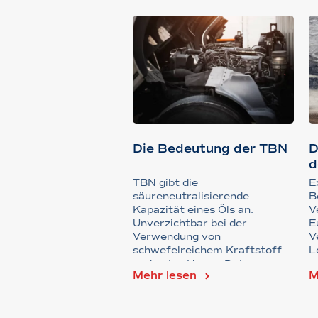
Die Bedeutung der TBN
D
d
H
TBN gibt die
E
..
säureneutralisierende
B
Kapazität eines Öls an.
V
Unverzichtbar bei der
E
Verwendung von
V
schwefelreichem Kraftstoff
L
und unter Heavy-Duty-
v
Mehr lesen
M
Bedingungen zum Schutz vor
K...