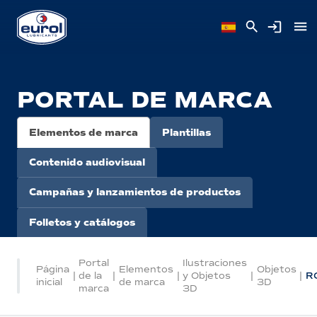
PORTAL DE MARCA
Elementos de marca
Plantillas
Contenido audiovisual
Campañas y lanzamientos de productos
Folletos y catálogos
Portal
Ilustraciones
Página
Elementos
Objetos
|
de la
|
|
y Objetos
|
|
R
inicial
de marca
3D
marca
3D