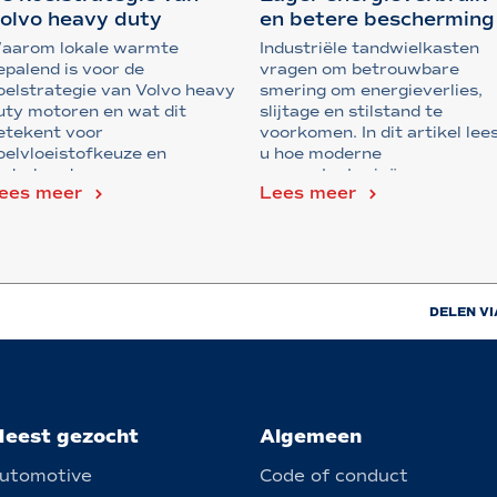
olvo heavy duty
en betere bescherming
otoren
van in...
aarom lokale warmte
Industriële tandwielkasten
epalend is voor de
vragen om betrouwbare
oelstrategie van Volvo heavy
smering om energieverlies,
uty motoren en wat dit
slijtage en stilstand te
etekent voor
voorkomen. In dit artikel lee
oelvloeistofkeuze en
u hoe moderne
nderhoud.
smeerstrategieën – van ge...
ees meer
Lees meer
DELEN VI
eest gezocht
Algemeen
utomotive
Code of conduct