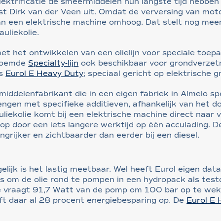
ktrificatie de smeermiddelen hun langste tijd hebben
ist Dirk van der Veen uit. Omdat de verversing van motor
an een elektrische machine omhoog. Dat stelt nog meer
uliekolie.
et het ontwikkelen van een olielijn voor speciale toepa
enoemde
Specialty-lijn
ook beschikbaar voor grondverzetm
ls
Eurol E Heavy Duty
; speciaal gericht op elektrische
iddelenfabrikant die in een eigen fabriek in Almelo spe
engen met specifieke additieven, afhankelijk van het d
iekolie komt bij een elektrische machine direct naar 
t op door een iets langere werktijd op één acculading. 
ngrijker en zichtbaarder dan eerder bij een diesel.
lijk is het lastig meetbaar. Wel heeft Eurol eigen data
is om de olie rond te pompen in een hydropack als testo
e vraagt 91,7 Watt van de pomp om 100 bar op te we
ft daar al 28 procent energiebesparing op. De
Eurol E