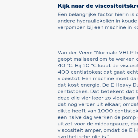
Kijk naar de viscositeits
Een belangrijke factor hierin is 
andere hydrauliekoliën in koude
verpompen bij een machine in ko
Van der Veen: “Normale VHLP-hy
geoptimaliseerd om te werken 
40 °C. Bij 10 °C loopt de viscos
400 centistokes; dat gaat echt 
vloeistof. Een machine moet d
dat kost energie. De E Heavy Du
centistokes. Dat betekent dat 
deze olie vier keer zo vloeibaar b
dat nog verder uit elkaar, omd
dikte heeft van 1000 centisto
een halve dag werken de pomp 
uitzet voor de middagpauze, d
viscositeit amper, omdat de E H
synthetische olie is.”