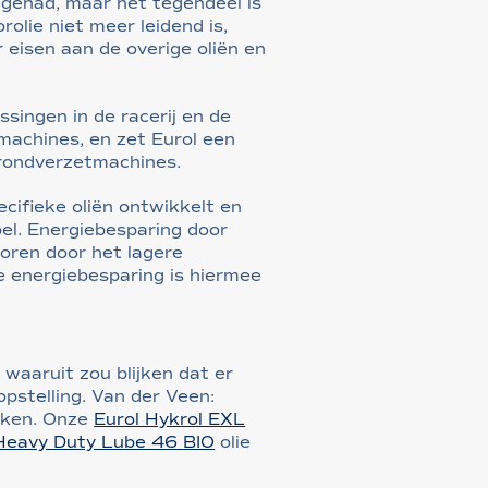
 gehad, maar het tegendeel is
olie niet meer leidend is,
 eisen aan de overige oliën en
ssingen in de racerij en de
achines, en zet Eurol een
 grondverzetmachines.
cifieke oliën ontwikkelt en
oel. Energiebesparing door
voren door het lagere
De energiebesparing is hiermee
 waaruit zou blijken dat er
pstelling. Van der Veen:
kken. Onze
Eurol Hykrol EXL
 Heavy Duty Lube 46 BIO
olie