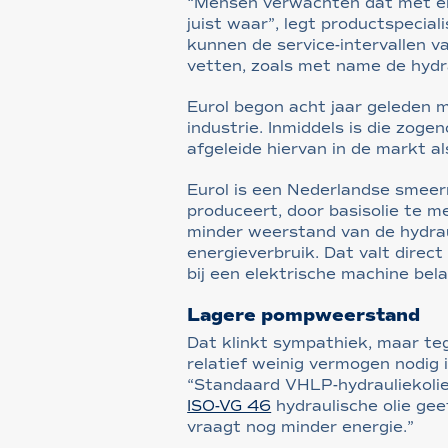
“Mensen verwachten dat met ele
juist waar”, legt productspecial
kunnen de service-intervallen v
vetten, zoals met name de hydra
Eurol begon acht jaar geleden m
industrie. Inmiddels is die zog
afgeleide hiervan in de markt a
Eurol is een Nederlandse smeerm
produceert, door basisolie te m
minder weerstand van de hydraul
energieverbruik. Dat valt direc
bij een elektrische machine bela
Lagere pompweerstand
Dat klinkt sympathiek, maar tege
relatief weinig vermogen nodig 
“Standaard VHLP-hydrauliekoli
ISO-VG 46
hydraulische olie gee
vraagt nog minder energie.”