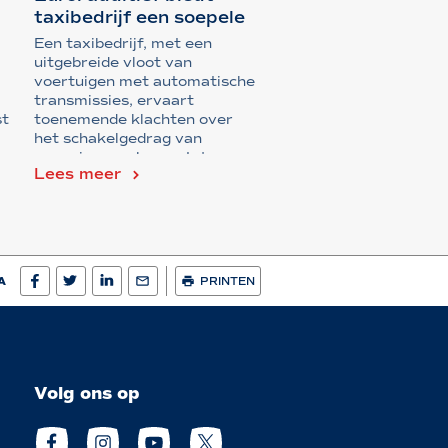
taxibedrijf een soepele
oplos...
Een taxibedrijf, met een
uitgebreide vloot van
voertuigen met automatische
transmissies, ervaart
st
toenemende klachten over
het schakelgedrag van
sommige van hun auto's. ...
Lees meer
A
PRINTEN
Volg ons op