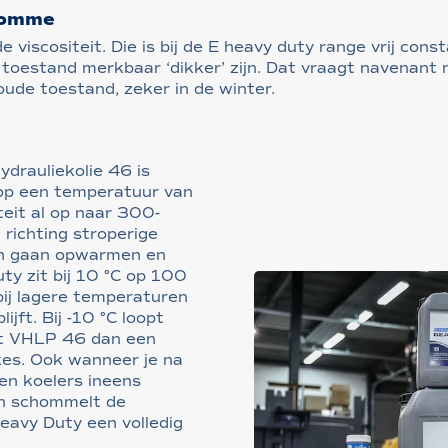
kromme
de viscositeit. Die is bij de E heavy duty range vrij const
 toestand merkbaar ‘dikker’ zijn. Dat vraagt navenant
ude toestand, zeker in de winter.
drauliekolie 46 is
op een temperatuur van
iteit al op naar 300-
richting stroperige
an gaan opwarmen en
ty zit bij 10 °C op 100
bij lagere temperaturen
lijft. Bij -10 °C loopt
at VHLP 46 dan een
kes. Ook wanneer je na
en koelers ineens
an schommelt de
eavy Duty een volledig