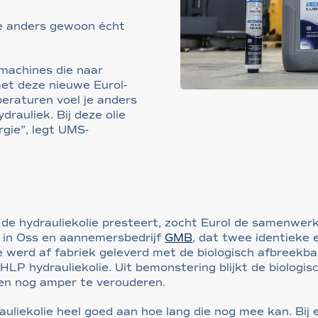
je anders gewoon écht
achines die naar
met deze nieuwe Eurol-
mperaturen voel je anders
rauliek. Bij deze olie
rgie”, legt UMS-
e de hydrauliekolie presteert, zocht Eurol de samenwer
in Oss en aannemersbedrijf
GMB
, dat twee identieke 
 werd af fabriek geleverd met de biologisch afbreekbar
LP hydrauliekolie. Uit bemonstering blijkt de biologi
ren nog amper te verouderen.
rauliekolie heel goed aan hoe lang die nog mee kan. Bi