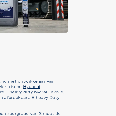
king met ontwikkelaar van
elektrische
Hyundai
-
e E heavy duty hydrauliekolie,
sch afbreekbare E heavy Duty
j een zuurgraad van 2 moet de