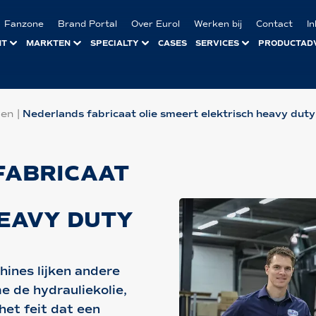
Fanzone
Brand Portal
Over Eurol
Werken bij
Contact
I
NT
MARKTEN
SPECIALTY
CASES
SERVICES
PRODUCTAD
len
|
Nederlands fabricaat olie smeert elektrisch heavy duty
FABRICAAT
EAVY DUTY
ines lijken andere
e de hydrauliekolie,
het feit dat een