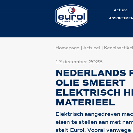
Actueel
ASSORTIME
Homepage
|
Actueel
|
Kennisartike
12 december 2023
NEDERLANDS 
OLIE SMEERT
ELEKTRISCH H
MATERIEEL
Elektrisch aangedreven mach
eisen te stellen aan met nam
stelt Eurol. Vooral vanwege 