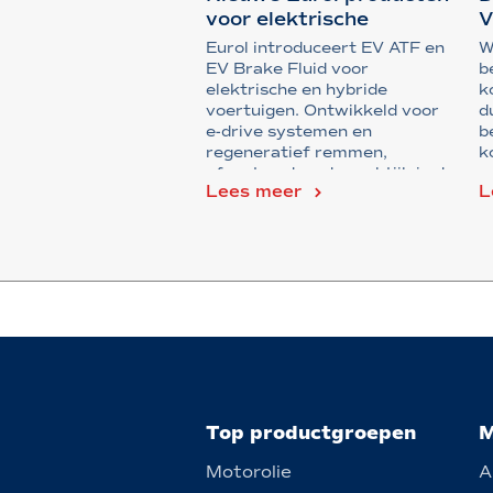
voor elektrische
V
voertuigen
m
Eurol introduceert EV ATF en
W
EV Brake Fluid voor
b
elektrische en hybride
k
voertuigen. Ontwikkeld voor
d
e-drive systemen en
b
regeneratief remmen,
k
afgestemd op de praktijk in de
o
Lees meer
L
...
Top productgroepen
M
Motorolie
A