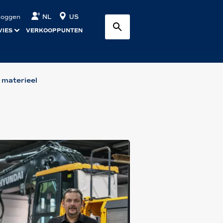
NL
US
nloggen
VIES
VERKOOPPUNTEN
 materieel