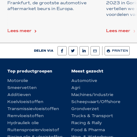
Frankfurt, de grootste automotive
2023 in Gori
aftermarket beurs in Europa.
vertellen we
voordelen van
Lees meer
Lees meer
DELEN VIA
PRINTEN
Top productgroepen
Meest gezocht
Motorolie
Automotive
Smeervetten
Agri
Additieven
Machines/Industrie
Koelvloeistoffen
Scheepvaart/Offshore
Transmissievloeistoffen
Grondverzet
Remvloeistoffen
Trucks & Transport
Hydrauliek olie
Racing & Rally
Ruitensproeiervloeistof
Food & Pharma
Racing olie & vloeistoffen
Weg- & Waterbouw