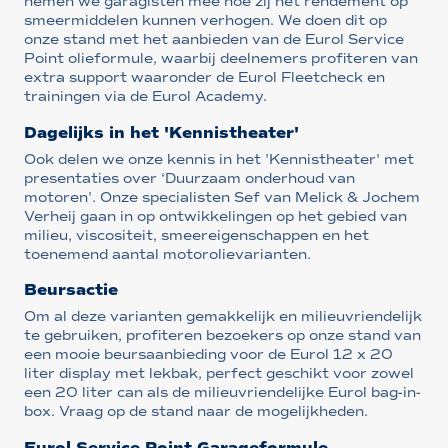
nemen we garagisten mee hoe zij het rendement op
smeermiddelen kunnen verhogen. We doen dit op
onze stand met het aanbieden van de Eurol Service
Point olieformule, waarbij deelnemers profiteren van
extra support waaronder de Eurol Fleetcheck en
trainingen via de Eurol Academy.
Dagelijks in het 'Kennistheater'
Ook delen we onze kennis in het 'Kennistheater' met
presentaties over ‘Duurzaam onderhoud van
motoren'. Onze specialisten Sef van Melick & Jochem
Verheij gaan in op ontwikkelingen op het gebied van
milieu, viscositeit, smeereigenschappen en het
toenemend aantal motorolievarianten.
Beursactie
Om al deze varianten gemakkelijk en milieuvriendelijk
te gebruiken, profiteren bezoekers op onze stand van
een mooie beursaanbieding voor de Eurol 12 x 20
liter display met lekbak, perfect geschikt voor zowel
een 20 liter can als de milieuvriendelijke Eurol bag-in-
box. Vraag op de stand naar de mogelijkheden.
Eurol Service Point Garageformule