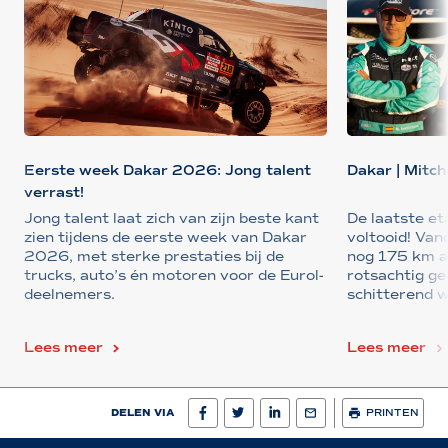
Eerste week Dakar 2026: Jong talent
Dakar | Mitch
verrast!
Jong talent laat zich van zijn beste kant
De laatste e
zien tijdens de eerste week van Dakar
voltooid! Va
2026, met sterke prestaties bij de
nog 175 km a
trucks, auto’s én motoren voor de Eurol-
rotsachtig ge
deelnemers.
schitterend w
Lees meer
Lees meer
DELEN VIA
PRINTEN