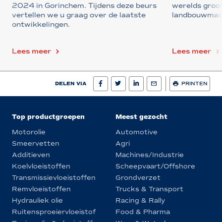
2024 in Gorinchem. Tijdens deze beurs
werelds groo
vertellen we u graag over de laatste
landbouwmac
ontwikkelingen.
Lees meer
Lees meer
DELEN VIA
PRINTEN
Top productgroepen
Meest gezocht
Motorolie
Automotive
Smeervetten
Agri
Additieven
Machines/Industrie
Koelvloeistoffen
Scheepvaart/Offshore
Transmissievloeistoffen
Grondverzet
Remvloeistoffen
Trucks & Transport
Hydrauliek olie
Racing & Rally
Ruitensproeiervloeistof
Food & Pharma