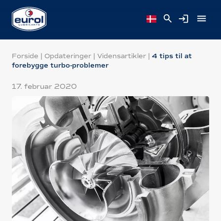
Forside
|
Opdateringer
|
Vidensartikler
|
4 tips til at
forebygge turbo-problemer
17. februar 2020