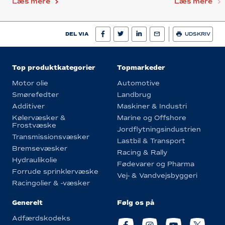
Læs mere
Læs mere
DEL VIA
UDSKRIV
Top produktkategorier
Topmarkeder
Motor olie
Automotive
Smørefedter
Landbrug
Additiver
Maskiner & Industri
Kølervæsker &
Marine og Offshore
Frostvæske
Jordflytningsindustrien
Transmissionsvæsker
Lastbil & Transport
Bremsevæsker
Racing & Rally
Hydraulikolie
Fødevarer og Pharma
Forrude sprinklervæske
Vej- & Vandvejsbyggeri
Racingolier & -væsker
Generelt
Følg os på
Adfærdskodeks