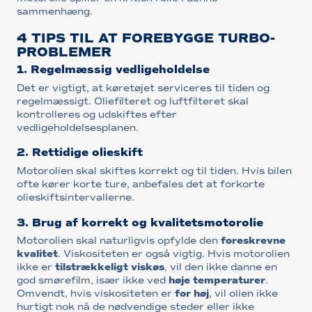
sammenhæng.
4 TIPS TIL AT FOREBYGGE TURBO-
PROBLEMER
1. Regelmæssig vedligeholdelse
Det er vigtigt, at køretøjet serviceres til tiden og
regelmæssigt. Oliefilteret og luftfilteret skal
kontrolleres og udskiftes efter
vedligeholdelsesplanen.
2. Rettidige olieskift
Motorolien skal skiftes korrekt og til tiden. Hvis bilen
ofte kører korte ture, anbefales det at forkorte
olieskiftsintervallerne.
3. Brug af korrekt og kvalitetsmotorolie
Motorolien skal naturligvis opfylde den
foreskrevne
kvalitet
. Viskositeten er også vigtig. Hvis motorolien
ikke er
tilstrækkeligt viskøs
, vil den ikke danne en
god smørefilm, især ikke ved
høje temperaturer
.
Omvendt, hvis viskositeten er
for høj
, vil olien ikke
hurtigt nok nå de nødvendige steder eller ikke