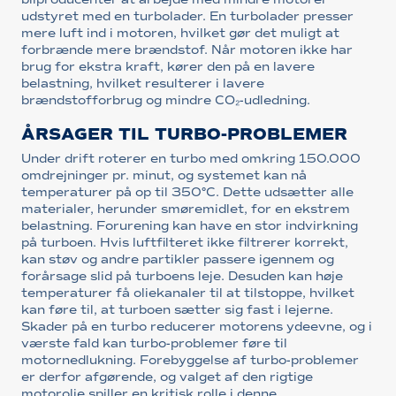
udstyret med en turbolader. En turbolader presser
mere luft ind i motoren, hvilket gør det muligt at
forbrænde mere brændstof. Når motoren ikke har
brug for ekstra kraft, kører den på en lavere
belastning, hvilket resulterer i lavere
brændstofforbrug og mindre CO₂-udledning.
ÅRSAGER TIL TURBO-PROBLEMER
Under drift roterer en turbo med omkring 150.000
omdrejninger pr. minut, og systemet kan nå
temperaturer på op til 350°C. Dette udsætter alle
materialer, herunder smøremidlet, for en ekstrem
belastning. Forurening kan have en stor indvirkning
på turboen. Hvis luftfilteret ikke filtrerer korrekt,
kan støv og andre partikler passere igennem og
forårsage slid på turboens leje. Desuden kan høje
temperaturer få oliekanaler til at tilstoppe, hvilket
kan føre til, at turboen sætter sig fast i lejerne.
Skader på en turbo reducerer motorens ydeevne, og i
værste fald kan turbo-problemer føre til
motornedlukning. Forebyggelse af turbo-problemer
er derfor afgørende, og valget af den rigtige
motorolie spiller en kritisk rolle i denne