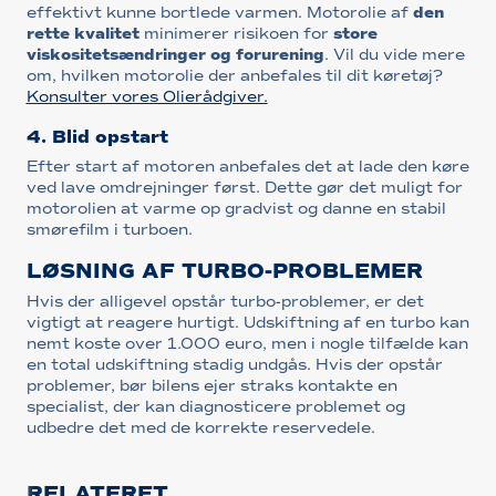
effektivt kunne bortlede varmen. Motorolie af
den
rette kvalitet
minimerer risikoen for
store
viskositetsændringer og forurening
. Vil du vide mere
om, hvilken motorolie der anbefales til dit køretøj?
Konsulter vores Olierådgiver.
4. Blid opstart
Efter start af motoren anbefales det at lade den køre
ved lave omdrejninger først. Dette gør det muligt for
motorolien at varme op gradvist og danne en stabil
smørefilm i turboen.
LØSNING AF TURBO-PROBLEMER
Hvis der alligevel opstår turbo-problemer, er det
vigtigt at reagere hurtigt. Udskiftning af en turbo kan
nemt koste over 1.000 euro, men i nogle tilfælde kan
en total udskiftning stadig undgås. Hvis der opstår
problemer, bør bilens ejer straks kontakte en
specialist, der kan diagnosticere problemet og
udbedre det med de korrekte reservedele.
RELATERET