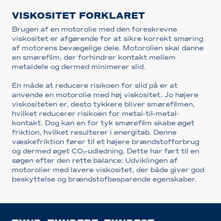
VISKOSITET FORKLARET
Brugen af en motorolie med den foreskrevne
viskositet er afgørende for at sikre korrekt smøring
af motorens bevægelige dele. Motorolien skal danne
en smørefilm, der forhindrer kontakt mellem
metaldele og dermed minimerer slid.
En måde at reducere risikoen for slid på er at
anvende en motorolie med høj viskositet. Jo højere
viskositeten er, desto tykkere bliver smørefilmen,
hvilket reducerer risikoen for metal-til-metal-
kontakt. Dog kan en for tyk smørefilm skabe øget
friktion, hvilket resulterer i energitab. Denne
væskefriktion fører til et højere brændstofforbrug
og dermed øget CO₂-udledning. Dette har ført til en
søgen efter den rette balance: Udviklingen af
motorolier med lavere viskositet, der både giver god
beskyttelse og brændstofbesparende egenskaber.