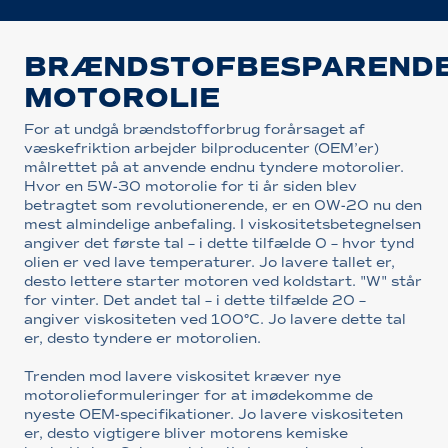
BRÆNDSTOFBESPAREND
MOTOROLIE
For at undgå brændstofforbrug forårsaget af
væskefriktion arbejder bilproducenter (OEM’er)
målrettet på at anvende endnu tyndere motorolier.
Hvor en 5W-30 motorolie for ti år siden blev
betragtet som revolutionerende, er en 0W-20 nu den
mest almindelige anbefaling. I viskositetsbetegnelsen
angiver det første tal – i dette tilfælde 0 – hvor tynd
olien er ved lave temperaturer. Jo lavere tallet er,
desto lettere starter motoren ved koldstart. "W" står
for vinter. Det andet tal – i dette tilfælde 20 –
angiver viskositeten ved 100°C. Jo lavere dette tal
er, desto tyndere er motorolien.
Trenden mod lavere viskositet kræver nye
motorolieformuleringer for at imødekomme de
nyeste OEM-specifikationer. Jo lavere viskositeten
er, desto vigtigere bliver motorens kemiske