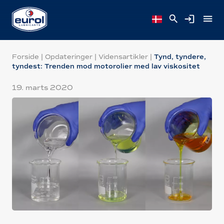
Forside
|
Opdateringer
|
Vidensartikler
|
Tynd, tyndere,
tyndest: Trenden mod motorolier med lav viskositet
19. marts 2020