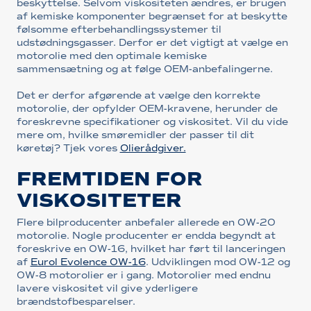
beskyttelse. Selvom viskositeten ændres, er brugen
af kemiske komponenter begrænset for at beskytte
følsomme efterbehandlingssystemer til
udstødningsgasser. Derfor er det vigtigt at vælge en
motorolie med den optimale kemiske
sammensætning og at følge OEM-anbefalingerne.
Det er derfor afgørende at vælge den korrekte
motorolie, der opfylder OEM-kravene, herunder de
foreskrevne specifikationer og viskositet. Vil du vide
mere om, hvilke smøremidler der passer til dit
køretøj? Tjek vores
Olierådgiver.
FREMTIDEN FOR
VISKOSITETER
Flere bilproducenter anbefaler allerede en 0W-20
motorolie. Nogle producenter er endda begyndt at
foreskrive en 0W-16, hvilket har ført til lanceringen
af
Eurol Evolence 0W-16
. Udviklingen mod 0W-12 og
0W-8 motorolier er i gang. Motorolier med endnu
lavere viskositet vil give yderligere
brændstofbesparelser.