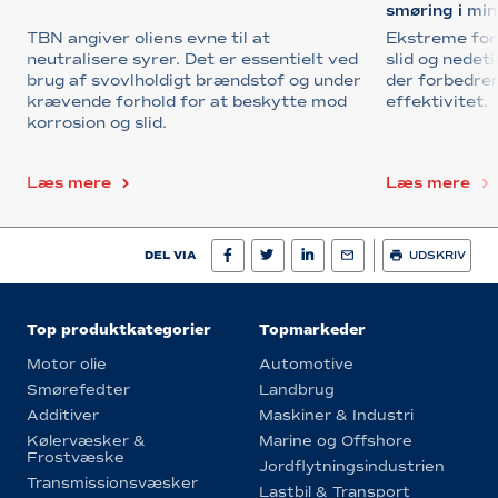
smøring i min
TBN angiver oliens evne til at
Ekstreme for
neutralisere syrer. Det er essentielt ved
slid og nedeti
brug af svovlholdigt brændstof og under
der forbedrer
krævende forhold for at beskytte mod
effektivitet.
korrosion og slid.
Læs mere
Læs mere
DEL VIA
UDSKRIV
Top produktkategorier
Topmarkeder
Motor olie
Automotive
Smørefedter
Landbrug
Additiver
Maskiner & Industri
Kølervæsker &
Marine og Offshore
Frostvæske
Jordflytningsindustrien
Transmissionsvæsker
Lastbil & Transport