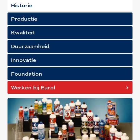
Historie
Productie
Kwaliteit
Duurzaamheid
Innovatie
Foundation
Werken bij Eurol