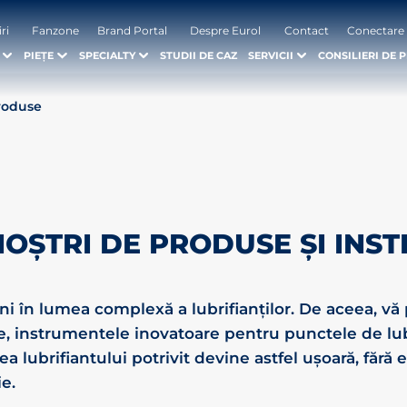
iri
Fanzone
Brand Portal
Despre Eurol
Contact
Conectare
PIEȚE
SPECIALTY
STUDII DE CAZ
SERVICII
CONSILIERI DE 
roduse
NOȘTRI DE PRODUSE ȘI INS
ini în lumea complexă a lubrifianților. De aceea, 
e, instrumentele inovatoare pentru punctele de lub
ea lubrifiantului potrivit devine astfel ușoară, fără 
e.