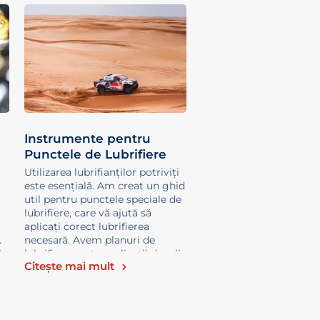
Instrumente pentru
Punctele de Lubrifiere
Utilizarea lubrifianților potriviți
este esențială. Am creat un ghid
util pentru punctele speciale de
lubrifiere, care vă ajută să
aplicați corect lubrifierea
.
necesară. Avem planuri de
l
lubrifiere pentru aplicații de rally
Citește mai mult
și curse, dar și pentru
transportul cu camioane și
sectorul agricol.