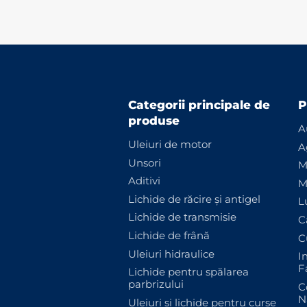
Categorii principale de
P
produse
A
Uleiuri de motor
A
Unsori
M
Aditivi
M
Lichide de răcire și antigel
L
Lichide de transmisie
C
Lichide de frână
C
Uleiuri hidraulice
I
F
Lichide pentru spălarea
parbrizului
C
N
Uleiuri și lichide pentru curse