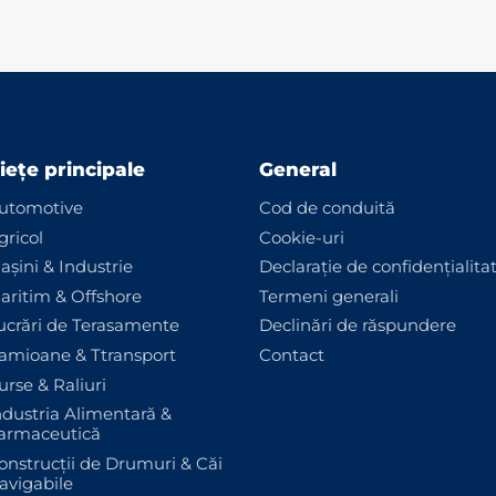
iețe principale
General
utomotive
Cod de conduită
gricol
Cookie-uri
așini & Industrie
Declarație de confidențialita
aritim & Offshore
Termeni generali
ucrări de Terasamente
Declinări de răspundere
amioane & Ttransport
Contact
urse & Raliuri
ndustria Alimentară &
armaceutică
onstrucții de Drumuri & Căi
avigabile