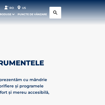
RO
US
PRODUSE
PUNCTE DE VÂNZARE
TRUMENTELE
vă prezentăm cu mândrie
rifiere și programele
efort și mereu accesibilă,