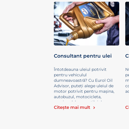
Consultant pentru ulei
C
Întotdeauna uleiul potrivit
N
pentru vehiculul
p
dumneavoastră? Cu Eurol Oil
m
Advisor, puteți alege uleiul de
c
motor potrivit pentru mașina,
ad
autobuzul, motocicleta,
camionul, barca, utilajul sau
Citește mai mult
C
vehiculul agricol (tractorul)
dumneavoastră.