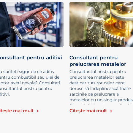
onsultant pentru aditivi
Consultant pentru
prelucrarea metalelor
u sunteți sigur de ce aditiv
Consultantul nostru pentru
entru combustibil sau ulei de
prelucrarea metalelor este
otor aveți nevoie? Consultați
destinat tuturor celor care
onsultantul nostru pentru
doresc să îndeplinească toate
itivi.
sarcinile de prelucrare a
metalelor cu un singur produs
Consultați simplu consultantu
itește mai mult
Citește mai mult
nostru.