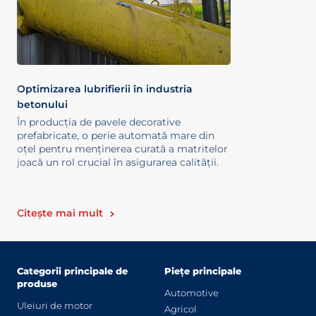
Optimizarea lubrifierii în industria
betonului
În producția de pavele decorative
prefabricate, o perie automată mare din
oțel pentru menținerea curată a matritelor
joacă un rol crucial în asigurarea calității.
Citește mai mult
Categorii principale de
Piețe principale
produse
Automotive
Uleiuri de motor
Agricol