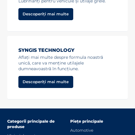
Lubrifianți pentru vehicule și utilaje grele.
Descoperiți mai multe
SYNGIS TECHNOLOGY
Aflați mai multe despre formula noastră
unică, care va menține utilajele
dumneavoastră în funcțiune.
Descoperiți mai multe
Categorii principale de
Piețe principale
produse
Automotive