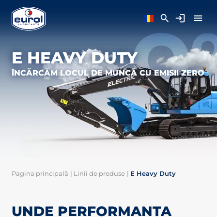
E HEAVY DUTY
ÎNCĂRCĂM LOCUL DE MUNCĂ CU EMISII ZERO
Pagina principală
|
Linii de produse
|
E Heavy Duty
UNDE PERFORMANȚA