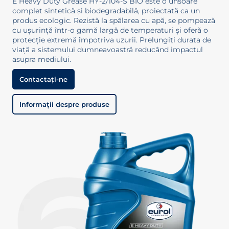
E Heavy Duty Grease HY-2/104-S BIO este o unsoare
complet sintetică și biodegradabilă, proiectată ca un
produs ecologic. Rezistă la spălarea cu apă, se pompează
cu ușurință într-o gamă largă de temperaturi și oferă o
protecție extremă împotriva uzurii. Prelungiți durata de
viață a sistemului dumneavoastră reducând impactul
asupra mediului.
Contactați-ne
Informații despre produse