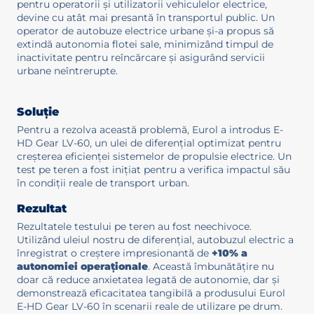
pentru operatorii și utilizatorii vehiculelor electrice,
devine cu atât mai presantă în transportul public. Un
operator de autobuze electrice urbane și-a propus să
extindă autonomia flotei sale, minimizând timpul de
inactivitate pentru reîncărcare și asigurând servicii
urbane neîntrerupte.
Soluție
Pentru a rezolva această problemă, Eurol a introdus E-
HD Gear LV-60, un ulei de diferențial optimizat pentru
creșterea eficienței sistemelor de propulsie electrice. Un
test pe teren a fost inițiat pentru a verifica impactul său
în condiții reale de transport urban.
Rezultat
Rezultatele testului pe teren au fost neechivoce.
Utilizând uleiul nostru de diferențial, autobuzul electric a
înregistrat o creștere impresionantă de
+10% a
autonomiei operaționale
. Această îmbunătățire nu
doar că reduce anxietatea legată de autonomie, dar și
demonstrează eficacitatea tangibilă a produsului Eurol
E-HD Gear LV-60 în scenarii reale de utilizare pe drum.