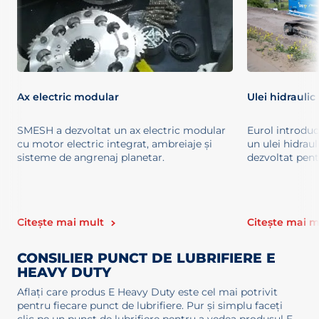
Ax electric modular
Ulei hidrauli
SMESH a dezvoltat un ax electric modular
Eurol introdu
cu motor electric integrat, ambreiaje și
un ulei hidraul
sisteme de angrenaj planetar.
dezvoltat pent
Citește mai mult
Citește mai m
CONSILIER PUNCT DE LUBRIFIERE E
HEAVY DUTY
Aflați care produs E Heavy Duty este cel mai potrivit
pentru fiecare punct de lubrifiere. Pur și simplu faceți
clic pe un punct de lubrifiere pentru a vedea produsul E