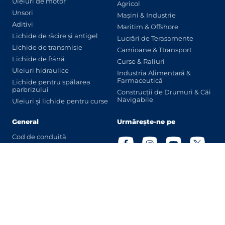
Uleiuri de motor
Agricol
Unsori
Mașini & Industrie
Aditivi
Maritim & Offshore
Lichide de răcire și antigel
Lucrări de Terasamente
Lichide de transmisie
Camioane & Ttransport
Lichide de frână
Curse & Raliuri
Uleiuri hidraulice
Industria Alimentară &
Farmaceutică
Lichide pentru spălarea
parbrizului
Construcții de Drumuri & Căi
Navigabile
Uleiuri și lichide pentru curse
General
Urmărește-ne pe
Cod de conduită
Cookie-uri
Declarație de
confidențialitate
Termeni generali
Declinări de răspundere
Primește newsletter-ul
nostru
Contact