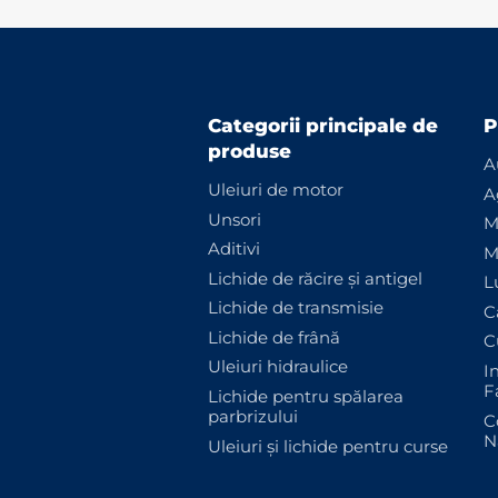
Categorii principale de
P
produse
A
Uleiuri de motor
A
Unsori
M
Aditivi
M
Lichide de răcire și antigel
L
Lichide de transmisie
C
Lichide de frână
C
Uleiuri hidraulice
I
F
Lichide pentru spălarea
parbrizului
C
N
Uleiuri și lichide pentru curse