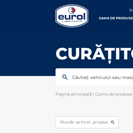
Șt
GAMA DE PRODUSE
CURĂȚI
Căutați vehiculul sau ma
Pagina principală
|
Gama de produse