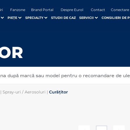
iri
Fanzone
Brand Portal
Despre Eurol
Contact
Conectare
PIEȚE
SPECIALTY
STUDII DE CAZ
SERVICII
CONSILIERI DE 
TOR
șina după marcă sau model pentru o recomandare de ul
|
Spray-uri / Aerosoluri
|
Curățitor