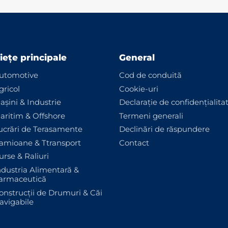
iețe principale
General
utomotive
Cod de conduită
gricol
Cookie-uri
așini & Industrie
Declarație de confidențialita
aritim & Offshore
Termeni generali
ucrări de Terasamente
Declinări de răspundere
amioane & Ttransport
Contact
urse & Raliuri
ndustria Alimentară &
armaceutică
onstrucții de Drumuri & Căi
avigabile