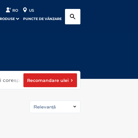
RO
US
PRODUSE
PUNCTE DE VÂNZARE
Recomandare ulei
ei corespunzătoare
Relevanță