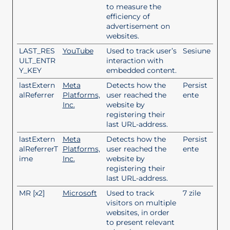
to measure the
efficiency of
advertisement on
websites.
LAST_RES
YouTube
Used to track user’s
Sesiune
ULT_ENTR
interaction with
Y_KEY
embedded content.
lastExtern
Meta
Detects how the
Persist
alReferrer
Platforms,
user reached the
ente
Inc.
website by
registering their
last URL-address.
lastExtern
Meta
Detects how the
Persist
alReferrerT
Platforms,
user reached the
ente
ime
Inc.
website by
registering their
last URL-address.
MR [x2]
Microsoft
Used to track
7 zile
visitors on multiple
websites, in order
to present relevant