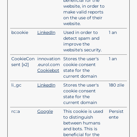
beneficial for the
website, in order to
make valid reports
on the use of their
website.
bcookie
LinkedIn
Used in order to
1 an
detect spam and
improve the
website's security.
CookieCon
innovation
Stores the user's
1 an
sent [x2]
.eurol.com
cookie consent
Cookiebot
state for the
current domain
li_gc
LinkedIn
Stores the user's
180 zile
cookie consent
state for the
current domain
rc::a
Google
This cookie is used
Persist
to distinguish
ente
between humans
and bots. This is
beneficial for the