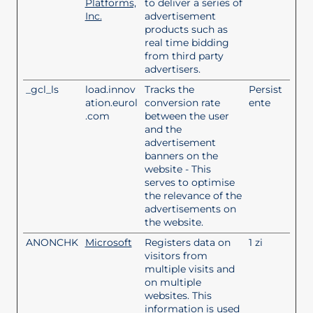
Platforms,
to deliver a series of
Inc.
advertisement
products such as
real time bidding
from third party
advertisers.
_gcl_ls
load.innov
Tracks the
Persist
ation.eurol
conversion rate
ente
.com
between the user
and the
advertisement
banners on the
website - This
serves to optimise
the relevance of the
advertisements on
the website.
ANONCHK
Microsoft
Registers data on
1 zi
visitors from
multiple visits and
on multiple
websites. This
information is used