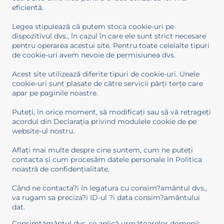
eficientă.
Legea stipulează că putem stoca cookie-uri pe
dispozitivul dvs., în cazul în care ele sunt strict necesare
pentru operarea acestui site. Pentru toate celelalte tipuri
de cookie-uri avem nevoie de permisiunea dvs.
Acest site utilizează diferite tipuri de cookie-uri. Unele
cookie-uri sunt plasate de către servicii părţi terţe care
apar pe paginile noastre.
Puteți, în orice moment, să modificați sau să vă retrageți
acordul din Declarația privind modulele cookie de pe
website-ul nostru.
Aflați mai multe despre cine suntem, cum ne puteți
contacta și cum procesăm datele personale în Politica
noastră de confidențialitate.
Când ne contacta?i în legatura cu consim?amântul dvs.,
va rugam sa preciza?i ID-ul ?i data consim?amântului
dat.
Consimţământul dvs. se aplică următoarelor domenii: