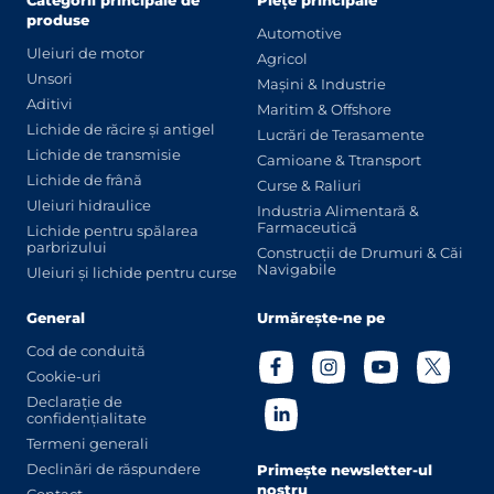
Categorii principale de
Piețe principale
produse
Automotive
Uleiuri de motor
Agricol
Unsori
Mașini & Industrie
Aditivi
Maritim & Offshore
Lichide de răcire și antigel
Lucrări de Terasamente
Lichide de transmisie
Camioane & Ttransport
Lichide de frână
Curse & Raliuri
Uleiuri hidraulice
Industria Alimentară &
Farmaceutică
Lichide pentru spălarea
parbrizului
Construcții de Drumuri & Căi
Navigabile
Uleiuri și lichide pentru curse
General
Urmărește-ne pe
Cod de conduită
Cookie-uri
Declarație de
confidențialitate
Termeni generali
Declinări de răspundere
Primește newsletter-ul
nostru