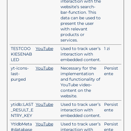
interaction with the
website’s search-
bar-function. This
data can be used to
present the user
with relevant
products or
services.
TESTCOO
YouTube
Used to track user’s
1 zi
KIESENAB
interaction with
LED
embedded content.
yt-icons-
YouTube
Necessary for the
Persist
last-
implementation
ente
purged
and functionality of
YouTube video-
content on the
website.
ytidb::LAST
YouTube
Used to track user’s
Persist
_RESULT_E
interaction with
ente
NTRY_KEY
embedded content.
YtIdbMeta
YouTube
Used to track user’s
Persist
#database
interaction with
ente