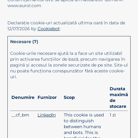
www.eurol.com
Declaraţie cookie-uri actualizată ultima oară în data de
12/07/2026 by
Cookiebot
:
Necesare (7)
Cookie-urile necesare ajută la a face un site utilizabil
prin activarea funcţiilor de bază, precum navigarea în
pagină şi accesul la zonele securizate de pe site. Site-ul
nu poate funcţiona corespunzător fără aceste cookie-
uri.
Durata
maximă
Denumire
Furnizor
Scop
de
stocare
__cf_bm
LinkedIn
This cookie is used
1 zi
to distinguish
between humans
and bots. This is