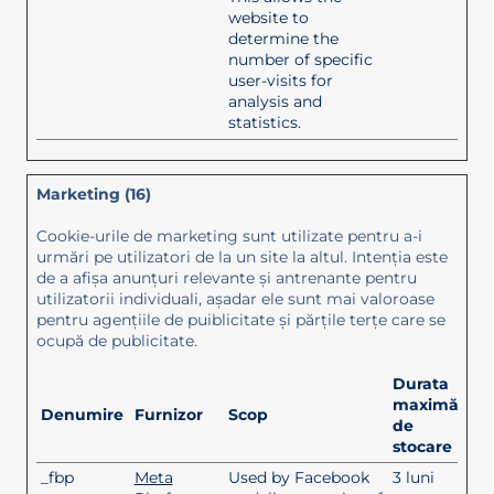
website to
determine the
number of specific
user-visits for
analysis and
statistics.
Marketing (16)
Cookie-urile de marketing sunt utilizate pentru a-i
urmări pe utilizatori de la un site la altul. Intenţia este
de a afişa anunţuri relevante şi antrenante pentru
utilizatorii individuali, aşadar ele sunt mai valoroase
pentru agenţiile de puiblicitate şi părţile terţe care se
ocupă de publicitate.
Durata
maximă
Denumire
Furnizor
Scop
de
stocare
_fbp
Meta
Used by Facebook
3 luni