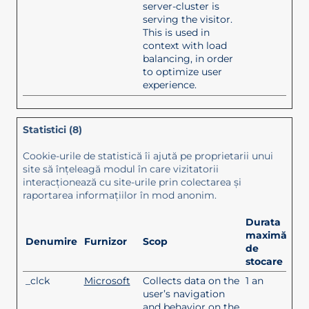
server-cluster is
serving the visitor.
This is used in
context with load
balancing, in order
to optimize user
experience.
Statistici (8)
Cookie-urile de statistică îi ajută pe proprietarii unui
site să înţeleagă modul în care vizitatorii
interacţionează cu site-urile prin colectarea şi
raportarea informaţiilor în mod anonim.
Durata
maximă
Denumire
Furnizor
Scop
de
stocare
_clck
Microsoft
Collects data on the
1 an
user’s navigation
and behavior on the