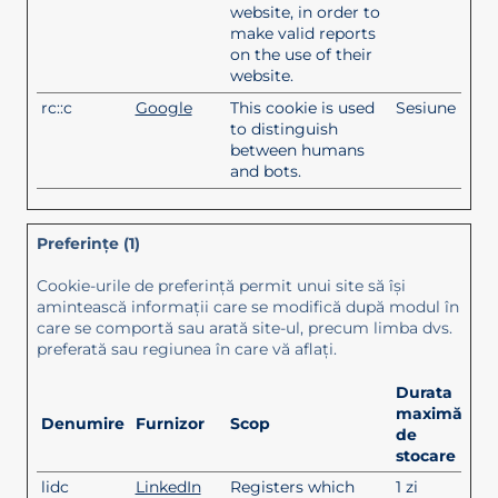
website, in order to
make valid reports
on the use of their
website.
rc::c
Google
This cookie is used
Sesiune
to distinguish
between humans
and bots.
Preferinţe (1)
Cookie-urile de preferinţă permit unui site să îşi
amintească informaţii care se modifică după modul în
care se comportă sau arată site-ul, precum limba dvs.
preferată sau regiunea în care vă aflaţi.
Durata
maximă
Denumire
Furnizor
Scop
de
stocare
lidc
LinkedIn
Registers which
1 zi