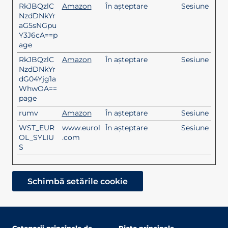
RkJBQzlC
Amazon
În așteptare
Sesiune
NzdDNkYr
aG5sNGpu
Y3J6cA==p
age
RkJBQzlC
Amazon
În așteptare
Sesiune
NzdDNkYr
dG04Yjg1a
WhwOA==
page
rumv
Amazon
În așteptare
Sesiune
WST_EUR
www.eurol
În așteptare
Sesiune
OL_SYLIU
.com
S
Schimbă setările cookie