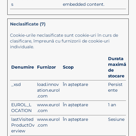
s
embedded content.
Neclasificate (7)
Cookie-urile neclasificate sunt cookie-uri în curs de
clasificare, împreună cu furnizorii de cookie-uri
individuale.
Durata
maximă
Denumire
Furnizor
Scop
de
stocare
_xsd
load.innov
În așteptare
Persist
ation.eurol
ente
.com
EUROL_L
www.eurol
În așteptare
1 an
OCATION
.com
lastVisited
www.eurol
În așteptare
Sesiune
ProductOv
.com
erview