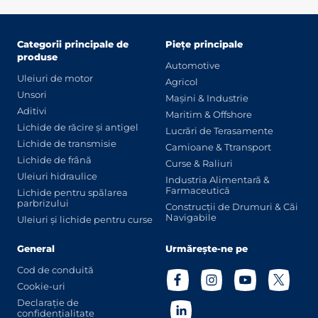
Categorii principale de
Piețe principale
produse
Automotive
Uleiuri de motor
Agricol
Unsori
Mașini & Industrie
Aditivi
Maritim & Offshore
Lichide de răcire și antigel
Lucrări de Terasamente
Lichide de transmisie
Camioane & Ttransport
Lichide de frână
Curse & Raliuri
Uleiuri hidraulice
Industria Alimentară &
Farmaceutică
Lichide pentru spălarea
parbrizului
Construcții de Drumuri & Căi
Navigabile
Uleiuri și lichide pentru curse
General
Urmărește-ne pe
Cod de conduită
Cookie-uri
Declarație de
confidențialitate