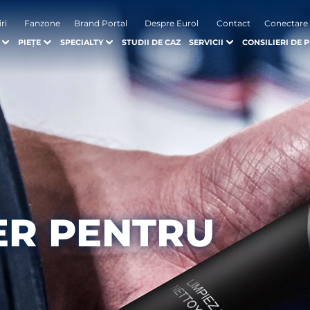
iri
Fanzone
Brand Portal
Despre Eurol
Contact
Conectare
PIEȚE
SPECIALTY
STUDII DE CAZ
SERVICII
CONSILIERI DE 
ER PENTRU