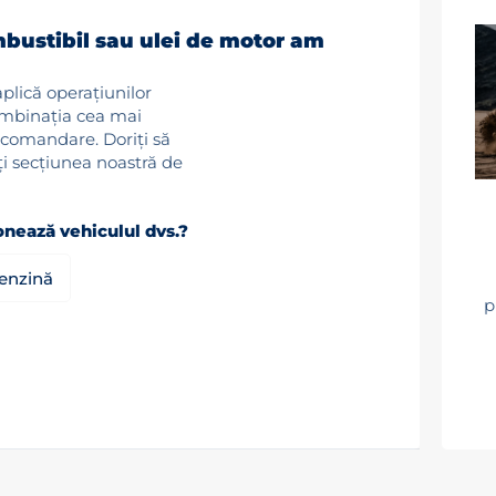
mbustibil sau ulei de motor am
aplică operațiunilor
mbinația cea mai
ecomandare. Doriți să
ți secțiunea noastră de
onează vehiculul dvs.?
enzină
p