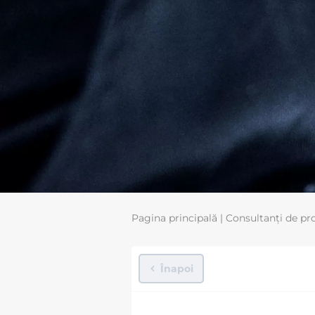
Pagina principală
|
Consultanți de pr
Înapoi