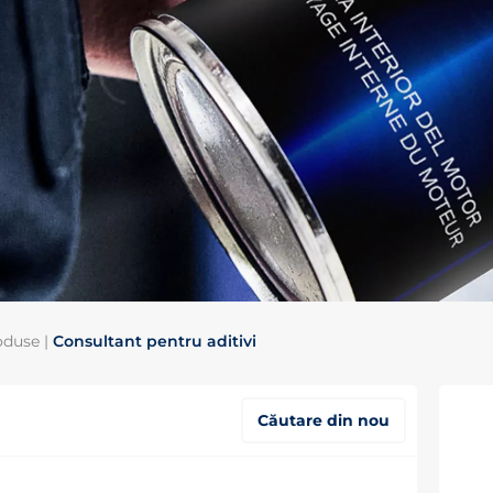
oduse
|
Consultant pentru aditivi
Căutare din nou