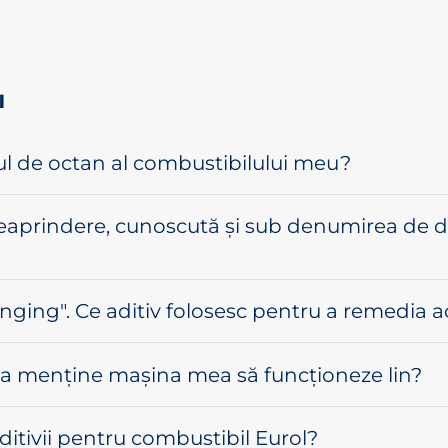
l
l de octan al combustibilului meu?
aprindere, cunoscută și sub denumirea de di
nging". Ce aditiv folosesc pentru a remedia a
u a menține mașina mea să funcționeze lin?
itivii pentru combustibil Eurol?