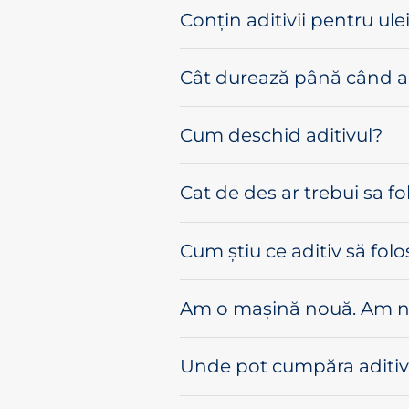
Conțin aditivii pentru ule
Cât durează până când adi
Cum deschid aditivul?
Cat de des ar trebui sa fo
Cum știu ce aditiv să fo
Am o mașină nouă. Am ne
Unde pot cumpăra aditivi