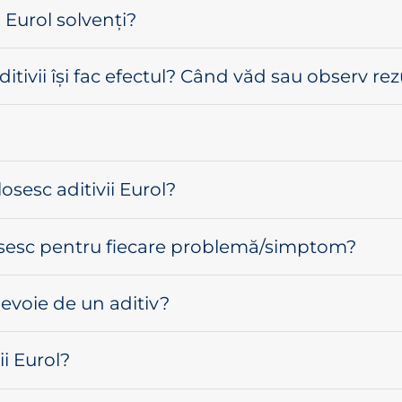
i Eurol solvenți?
tivii își fac efectul? Când văd sau observ rez
losesc aditivii Eurol?
losesc pentru fiecare problemă/simptom?
voie de un aditiv?
i Eurol?