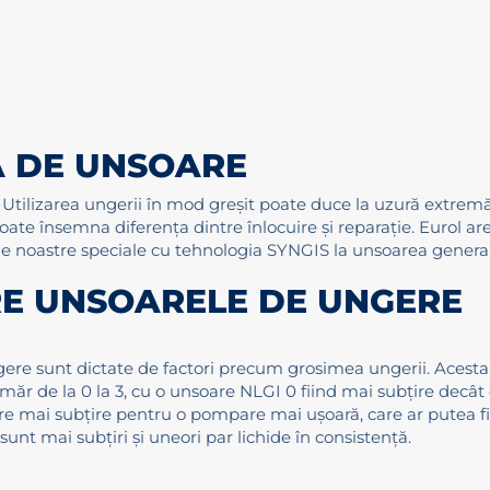
 DE UNSOARE
 Utilizarea ungerii în mod greșit poate duce la uzură extremă ș
poate însemna diferența dintre înlocuire și reparație. Eurol 
rele noastre speciale cu tehnologia SYNGIS la unsoarea genera
RE UNSOARELE DE UNGERE
gere sunt dictate de factori precum grosimea ungerii. Acest
măr de la 0 la 3, cu o unsoare NLGI 0 fiind mai subțire decâ
are mai subțire pentru o pompare mai ușoară, care ar putea f
nt mai subțiri și uneori par lichide în consistență.