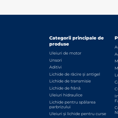
Categorii principale de
P
produse
A
Uleiuri de motor
A
Unsori
M
Aditivi
M
Lichide de răcire și antigel
L
Lichide de transmisie
C
Lichide de frână
C
Uleiuri hidraulice
I
F
Lichide pentru spălarea
parbrizului
C
N
Uleiuri și lichide pentru curse