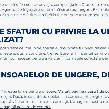
e diferă și în ceea ce privește compoziția lor. O unsoare de
vi. Agentul de îngroșare determină structura ungerii. Exemple 
u. Structurile diferite se referă la factori precum temperatură
E SFATURI CU PRIVIRE LA 
LIZAT?
otrivește cel mai bine aplicației dvs. poate fi uneori dificilă
este expus la condiții extreme. Eurol ar fi încântat să vă ofere
ăm timpul necesar pentru a vă oferi informațiile corecte și pent
NSOARELOR DE UNGERE, D
 în întreaga lume pentru unsoare.
Vizitați pagina noastră de 
i noștri. Dacă, în calitate de dealer sau comerciant en-gros, 
ați să vă oferim mai multe informații. Managerul nostru de co
iul paginii noastre de contact
.