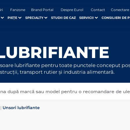
iri
Fanzone
Brand Portal
Despre Eurol
Contact
Conectare
PIEȚE
SPECIALTY
STUDII DE CAZ
SERVICII
CONSILIERI DE 
LUBRIFIANTE
soare lubrifiante pentru toate punctele conceput posib
strucții, transport rutier și industria alimentară.
șina după marcă sau model pentru o recomandare de ul
|
Unsori lubrifiante