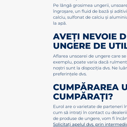
Pe lângă grosimea ungerii, unsoarel
îngroșare, un fluid de bază și aditi
calciu, sulfonat de calciu și alumini
la apă.
AVEȚI NEVOIE D
UNGERE DE UTI
Aflarea unsoarei de ungere care se p
exemplu, poate varia dacă rulmentul 
noștri sunt la dispoziția dvs. Ne lu
preferințele dvs.
CUMPĂRAREA U
CUMPĂRAȚI?
Eurol are o varietate de parteneri
cum să intrați în contact cu dealeri
de produse de ungere, vom fi încânt
Solicitați apelul dvs. prin intermed