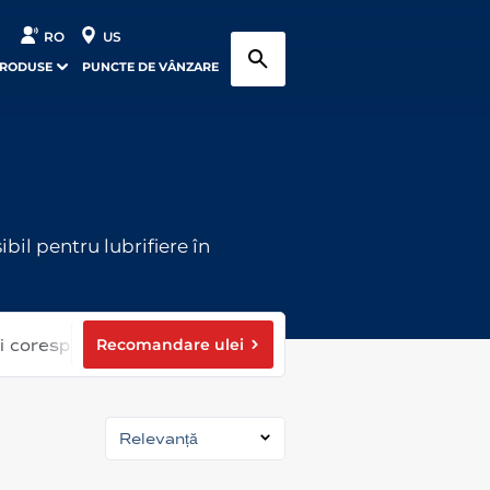
RO
US
PRODUSE
PUNCTE DE VÂNZARE
il pentru lubrifiere în
Recomandare ulei
ei corespunzătoare
Relevanță