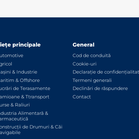
iețe principale
General
utomotive
Cod de conduită
gricol
Cookie-uri
așini & Industrie
Declarație de confidențialita
aritim & Offshore
Termeni generali
ucrări de Terasamente
Declinări de răspundere
amioane & Ttransport
Contact
urse & Raliuri
ndustria Alimentară &
armaceutică
onstrucții de Drumuri & Căi
avigabile