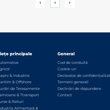
1
iețe principale
General
utomotive
Cod de conduită
gricol
Cookie-uri
așini & Industrie
Declarație de confidențialita
aritim & Offshore
Termeni generali
ucrări de Terasamente
Declinări de răspundere
amioane & Ttransport
Contact
urse & Raliuri
ndustria Alimentară &