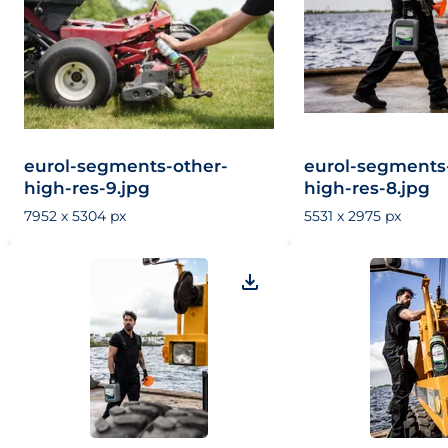
eurol-segments-other-
eurol-segments
high-res-9.jpg
high-res-8.jpg
7952 x 5304 px
5531 x 2975 px