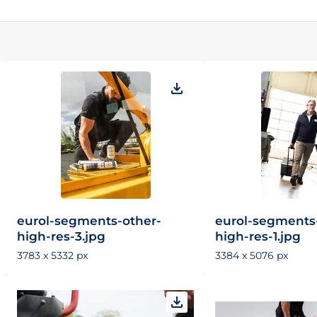
eurol-segments-other-
eurol-segments
high-res-3.jpg
high-res-1.jpg
3783 x 5332 px
3384 x 5076 px