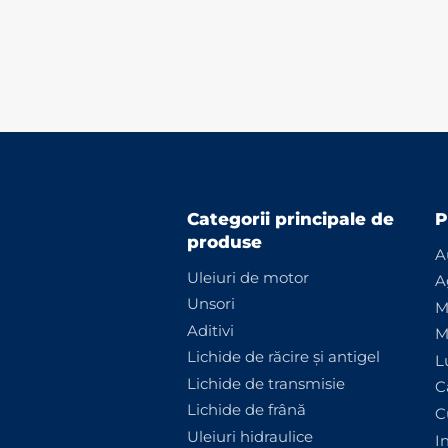
Categorii principale de
P
produse
A
Uleiuri de motor
A
Unsori
M
Aditivi
M
Lichide de răcire și antigel
L
Lichide de transmisie
C
Lichide de frână
C
Uleiuri hidraulice
I