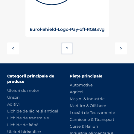
Eurol-Shield-Logo-Pay-off-RGB.svg
1
Categorii principale de
Piețe principale
produse
Automotive
Uleiuri de motor
Agricol
Unsori
Mașini & Industrie
Aditivi
Maritim & Offshore
Lichide de răcire și antigel
Lucrări de Terasamente
Lichide de transmisie
Camioane & Ttransport
Lichide de frână
Curse & Raliuri
Uleiuri hidraulice
Industria Alimentară &