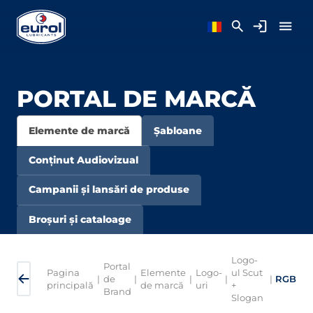
PORTAL DE MARCĂ
Elemente de marcă
Șabloane
Conținut Audiovizual
Campanii și lansări de produse
Broșuri și cataloage
Logo-
Portal
Pagina
Elemente
Logo-
ul Scut
|
de
|
|
|
|
RGB
principală
de marcă
uri
+
Brand
Slogan