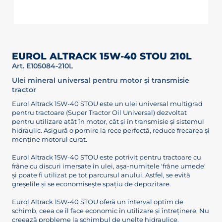
EUROL ALTRACK 15W-40 STOU 210L
Art. E105084-210L
Ulei mineral universal pentru motor și transmisie
tractor
Eurol Altrack 15W-40 STOU este un ulei universal multigrad
pentru tractoare (Super Tractor Oil Universal) dezvoltat
pentru utilizare atât în motor, cât și în transmisie și sistemul
hidraulic. Asigură o pornire la rece perfectă, reduce frecarea și
menține motorul curat.
Eurol Altrack 15W-40 STOU este potrivit pentru tractoare cu
frâne cu discuri imersate în ulei, așa-numitele 'frâne umede'
și poate fi utilizat pe tot parcursul anului. Astfel, se evită
greșelile și se economisește spațiu de depozitare.
Eurol Altrack 15W-40 STOU oferă un interval optim de
schimb, ceea ce îl face economic în utilizare și întreținere. Nu
creează probleme la schimbul de unelte hidraulice.