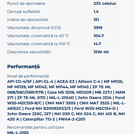
Punct de aprindere
233 celsius
Cenușă sulfatată
1.4
Indice de vâscozitate
151
Vâscozitate, dinamică (CCS)
3919
Vâscozitate, cinematică la 40 °C
104.7
Vâscozitate, cinematică la 100 °C
14.7
Descrierea vâscozității
15W-40
Performanță
Nivel de performanță
API CG-4/SF | API GL-4 | ACEA E3 | Allison C-4 | MF M1135,
MF M1139, MF M1143, MF M1144, MF M1145 | ZF TE ML
06B/06C/06R/07B | Case MS 1206, MS1209 | MB 227.1 | MAN
271 | ZF TE-ML 07D | MIL-L-2104D | John Deere J21A | Ford
WSS-M2C159-B/C | CNH MAT 3505 | CNH MAT 3525 | MIL-L-
46152C | Ford NH 82009201/2/3 | Ford WSS-M2C134-D |
John Deere J20C, J27 | NH 030 C, NH 024 C, NH 410 B, NH
420 A | Caterpillar TO-2 | FNHA-2-C201
Recomandat pentru utilizare
MIL-L-2105