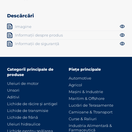
Descărcări
Imagine
Informații despre produs
Informații de siguranță
Categorii principale de
Piețe principale
produse
Automotive
Uleiuri de motor
Agricol
Unsori
Mașini & Industrie
Aditivi
Maritim & Offshore
Lichide de răcire și antigel
Lucrări de Terasamente
Lichide de transmisie
Camioane & Ttransport
Lichide de frână
Curse & Raliuri
Uleiuri hidraulice
Industria Alimentară &
Farmaceutică
Lichide pentru spălarea