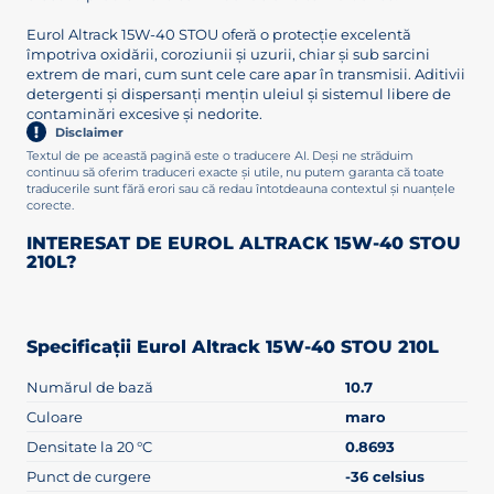
Eurol Altrack 15W-40 STOU oferă o protecție excelentă
împotriva oxidării, coroziunii și uzurii, chiar și sub sarcini
extrem de mari, cum sunt cele care apar în transmisii. Aditivii
detergenti și dispersanți mențin uleiul și sistemul libere de
contaminări excesive și nedorite.
Disclaimer
Textul de pe această pagină este o traducere AI. Deși ne străduim
continuu să oferim traduceri exacte și utile, nu putem garanta că toate
traducerile sunt fără erori sau că redau întotdeauna contextul și nuanțele
corecte.
INTERESAT DE EUROL ALTRACK 15W-40 STOU
210L?
Specificații Eurol Altrack 15W-40 STOU 210L
Numărul de bază
10.7
Culoare
maro
Densitate la 20 °C
0.8693
Punct de curgere
-36 celsius