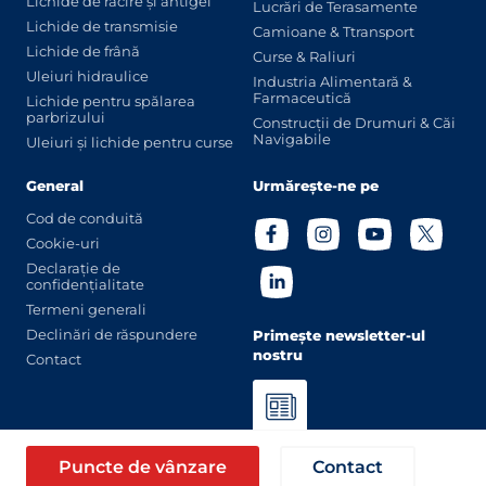
Lichide de răcire și antigel
Lucrări de Terasamente
Lichide de transmisie
Camioane & Ttransport
Lichide de frână
Curse & Raliuri
Uleiuri hidraulice
Industria Alimentară &
Farmaceutică
Lichide pentru spălarea
parbrizului
Construcții de Drumuri & Căi
Navigabile
Uleiuri și lichide pentru curse
General
Urmărește-ne pe
Cod de conduită
Cookie-uri
Declarație de
confidențialitate
Termeni generali
Declinări de răspundere
Primește newsletter-ul
nostru
Contact
© Eurol 2026
Puncte de vânzare
Contact