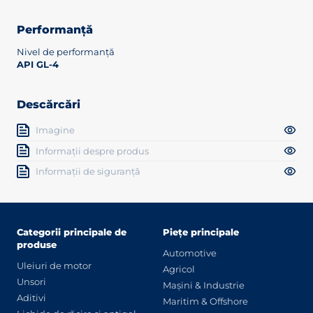
Performanță
Nivel de performanță
API GL-4
Descărcări
Imagine
Informații despre produs
Informații de siguranță
Categorii principale de
Piețe principale
produse
Automotive
Uleiuri de motor
Agricol
Unsori
Mașini & Industrie
Aditivi
Maritim & Offshore