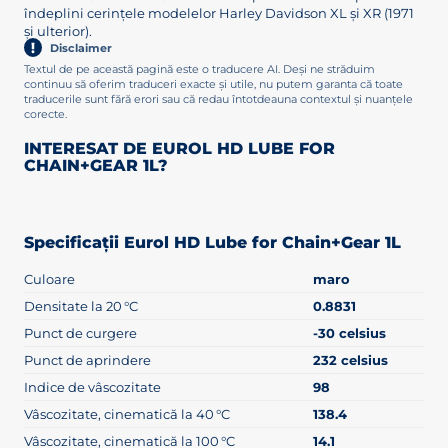
îndeplini cerințele modelelor Harley Davidson XL și XR (1971
și ulterior).
Disclaimer
Textul de pe această pagină este o traducere AI. Deși ne străduim
continuu să oferim traduceri exacte și utile, nu putem garanta că toate
traducerile sunt fără erori sau că redau întotdeauna contextul și nuanțele
corecte.
INTERESAT DE EUROL HD LUBE FOR
CHAIN+GEAR 1L?
Specificații Eurol HD Lube for Chain+Gear 1L
Culoare
maro
Densitate la 20 °C
0.8831
Punct de curgere
-30 celsius
Punct de aprindere
232 celsius
Indice de vâscozitate
98
Vâscozitate, cinematică la 40 °C
138.4
Vâscozitate, cinematică la 100 °C
14.1