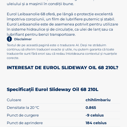
uleiului și a mașinii în condiții bune.
Eurol Leibaanolie 68 oferă, pe lângă o protecție excelentă
împotriva coroziunii, un film de lubrifiere puternic și stabil.
Eurol Leibaanolie este de asemenea potrivit pentru utilizare
în sisteme hidraulice și de circulație, ca ulei de lanț sau ca
lubrifiant pentru benzi transportoare.
Disclaimer
Textul de pe această pagină este o traducere AI. Deși ne străduim
continuu să oferim traduceri exacte și utile, nu putem garanta că toate
traducerile sunt fără erori sau că redau întotdeauna contextul și nuanțele
corecte.
INTERESAT DE EUROL SLIDEWAY OIL 68 210L?
Specificații Eurol Slideway Oil 68 210L
Culoare
chihlimbariu
Densitate la 20 °C
0.865
Punct de curgere
-9 celsius
Punct de aprindere
184 celsius