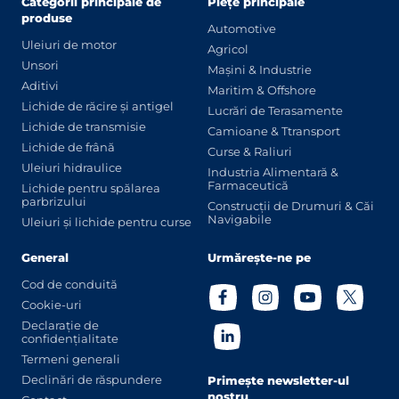
Categorii principale de
Piețe principale
produse
Automotive
Uleiuri de motor
Agricol
Unsori
Mașini & Industrie
Aditivi
Maritim & Offshore
Lichide de răcire și antigel
Lucrări de Terasamente
Lichide de transmisie
Camioane & Ttransport
Lichide de frână
Curse & Raliuri
Uleiuri hidraulice
Industria Alimentară &
Farmaceutică
Lichide pentru spălarea
parbrizului
Construcții de Drumuri & Căi
Navigabile
Uleiuri și lichide pentru curse
General
Urmărește-ne pe
Cod de conduită
Cookie-uri
Declarație de
confidențialitate
Termeni generali
Declinări de răspundere
Primește newsletter-ul
nostru