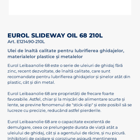
EUROL SLIDEWAY OIL 68 210L
Art. E121490-210L
Ulei de înaltă calitate pentru lubrifierea ghidajelor,
materialelor plastice și metalelor
Eurol Leibaanolie 68 este o serie de uleiuri de ghidaj fără
zinc, recent dezvoltate, de înaltă calitate, care sunt
recomandate pentru lubrifierea ghidajelor și șinelor atât din
plastic, cât și din metal.
Eurol Leibaanolie 68 are proprietăți de frecare foarte
favorabile. Astfel, chiar și la mișcări de alimentare scurte și
lente, se previne fenomenul de "stick-slip" și este posibil să se
lucreze cu precizie, reducând astfel pierderile.
Eurol Leibaanolie 68 are o capacitate excelentă de
demulgare, ceea ce prelungește durata de viață atât a
uleiului de ghidaj, cât și a agentului de răcire, și nu picură.
Inhibitorii de oxidare și coroziune asigură menținerea