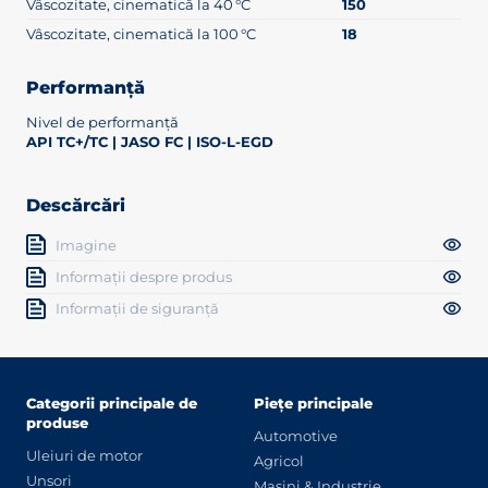
Vâscozitate, cinematică la 40 °C
150
Vâscozitate, cinematică la 100 °C
18
Performanță
Nivel de performanță
API TC+/TC | JASO FC | ISO-L-EGD
Descărcări
Imagine
Informații despre produs
Informații de siguranță
Categorii principale de
Piețe principale
produse
Automotive
Uleiuri de motor
Agricol
Unsori
Mașini & Industrie