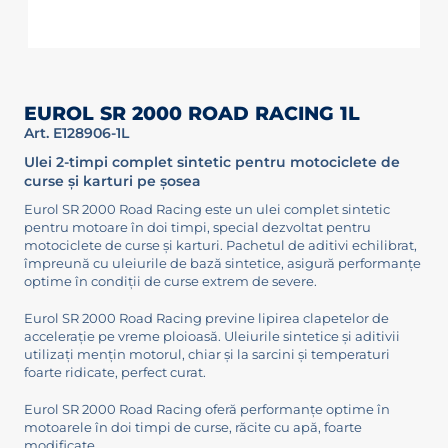
EUROL SR 2000 ROAD RACING 1L
Art. E128906-1L
Ulei 2-timpi complet sintetic pentru motociclete de
curse și karturi pe șosea
Eurol SR 2000 Road Racing este un ulei complet sintetic
pentru motoare în doi timpi, special dezvoltat pentru
motociclete de curse și karturi. Pachetul de aditivi echilibrat,
împreună cu uleiurile de bază sintetice, asigură performanțe
optime în condiții de curse extrem de severe.
Eurol SR 2000 Road Racing previne lipirea clapetelor de
accelerație pe vreme ploioasă. Uleiurile sintetice și aditivii
utilizați mențin motorul, chiar și la sarcini și temperaturi
foarte ridicate, perfect curat.
Eurol SR 2000 Road Racing oferă performanțe optime în
motoarele în doi timpi de curse, răcite cu apă, foarte
modificate.