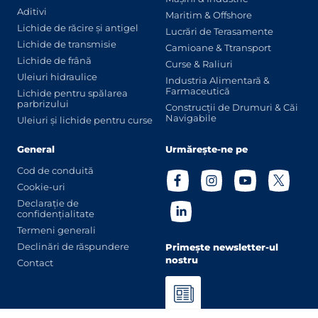
Aditivi
Maritim & Offshore
Lichide de răcire și antigel
Lucrări de Terasamente
Lichide de transmisie
Camioane & Ttransport
Lichide de frână
Curse & Raliuri
Uleiuri hidraulice
Industria Alimentară &
Farmaceutică
Lichide pentru spălarea
parbrizului
Construcții de Drumuri & Căi
Navigabile
Uleiuri și lichide pentru curse
General
Urmărește-ne pe
Cod de conduită
Cookie-uri
Declarație de
confidențialitate
Termeni generali
Declinări de răspundere
Primește newsletter-ul
nostru
Contact