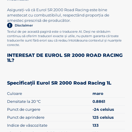
Asigurați-vă că Eurol SR 2000 Road Racing este bine
amestecat cu combustibilul, respectând proporția de
amestec prescrisă de producător.
Disclaimer
Textul de pe această pagină este o traducere AI. Deși ne străduim
continuu să oferim traduceri exacte și utile, nu putem garanta că toate
traducerile sunt fără erori sau că redau întotdeauna contextul și nuanțele
corecte.
INTERESAT DE EUROL SR 2000 ROAD RACING
1L?
Specificații Eurol SR 2000 Road Racing 1L
Culoare
maro
Densitate la 20 °C
0.8861
Punct de curgere
-24 celsius
Punct de aprindere
125 celsius
Indice de vâscozitate
133