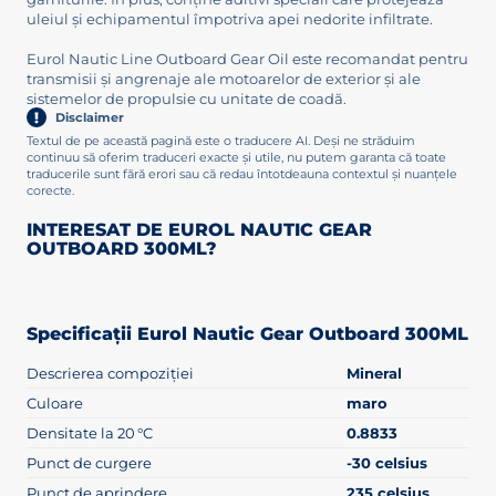
uleiul și echipamentul împotriva apei nedorite infiltrate.
Eurol Nautic Line Outboard Gear Oil este recomandat pentru
transmisii și angrenaje ale motoarelor de exterior și ale
sistemelor de propulsie cu unitate de coadă.
Disclaimer
Textul de pe această pagină este o traducere AI. Deși ne străduim
continuu să oferim traduceri exacte și utile, nu putem garanta că toate
traducerile sunt fără erori sau că redau întotdeauna contextul și nuanțele
corecte.
INTERESAT DE EUROL NAUTIC GEAR
OUTBOARD 300ML?
Specificații Eurol Nautic Gear Outboard 300ML
Descrierea compoziției
Mineral
Culoare
maro
Densitate la 20 °C
0.8833
Punct de curgere
-30 celsius
Punct de aprindere
235 celsius