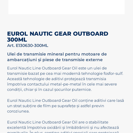
EUROL NAUTIC GEAR OUTBOARD
300ML
Art. E130630-300ML
Ulei de transmisie mineral pentru motoare de
ambarcațiuni și piese de transmisie externe
Eurol Nautic Line Outboard Gear Oil este un ulei de
transmisie bazat pe cea mai modernă tehnologie fosfor-sulf.
Această tehnologie de aditivi protejează transmisia
împotriva contactului metal-pe-metal în cele mai severe
condiții, chiar și în cazul șocurilor puternice.
Eurol Nautic Line Outboard Gear Oil conține aditivi care lasă
un strat subțire de film pe suprafețe și astfel previn
coroziunea.
Eurol Nautic Line Outboard Gear Oil are o stabilitate
excelentă împotriva oxidării și îmbătrânirii și nu afectează
garniturile. În plus, conține aditivi speciali care protejează