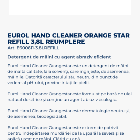
EUROL HAND CLEANER ORANGE STAR
REFILL 3,8L REUMPLERE
Art. E600611-3.8LREFILL
Detergent de mâini cu agent abraziv eficient
Eurol Hand Cleaner Orangestar este un detergent de mâini
de înaltă calitate, fără solvenți, care îngrijește, de asemenea,
mâinile. Datorită caracterului său neutru din punct de
vedere al pH-ului, previne iritațiile pielii.
Eurol Hand Cleaner Orangestar este formulat pe bază de ulei
natural de citrice și conține un agent abraziv ecologic.
Eurol Hand Cleaner Orangestar este dermatologic neutru și,
de asemenea, biodegradabil.
Eurol Hand Cleaner Orangestar este extrem de potrivit
pentru îndepărtarea murdăriei de la ușoară la severă și se
aplică uscat pe mâini. Clătiți cu apă.