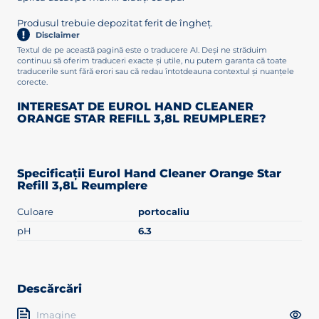
Produsul trebuie depozitat ferit de îngheț.
Disclaimer
Textul de pe această pagină este o traducere AI. Deși ne străduim
continuu să oferim traduceri exacte și utile, nu putem garanta că toate
traducerile sunt fără erori sau că redau întotdeauna contextul și nuanțele
corecte.
INTERESAT DE EUROL HAND CLEANER
ORANGE STAR REFILL 3,8L REUMPLERE?
Specificații Eurol Hand Cleaner Orange Star
Refill 3,8L Reumplere
Culoare
portocaliu
pH
6.3
Descărcări
Imagine