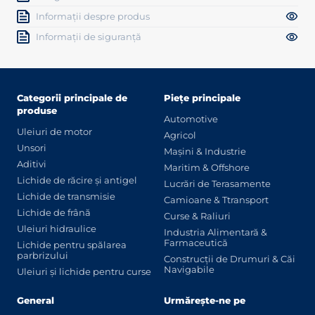
Informații despre produs
Informații de siguranță
Categorii principale de
Piețe principale
produse
Automotive
Uleiuri de motor
Agricol
Unsori
Mașini & Industrie
Aditivi
Maritim & Offshore
Lichide de răcire și antigel
Lucrări de Terasamente
Lichide de transmisie
Camioane & Ttransport
Lichide de frână
Curse & Raliuri
Uleiuri hidraulice
Industria Alimentară &
Farmaceutică
Lichide pentru spălarea
parbrizului
Construcții de Drumuri & Căi
Navigabile
Uleiuri și lichide pentru curse
General
Urmărește-ne pe