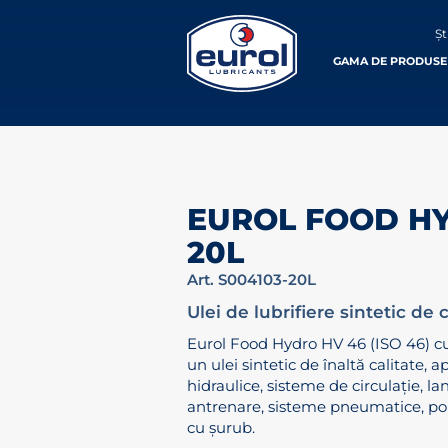
Șt
GAMA DE PRODUSE
EUROL FOOD H
20L
Art. S004103-20L
Ulei de lubrifiere sintetic de 
Eurol Food Hydro HV 46 (ISO 46) c
un ulei sintetic de înaltă calitate, 
hidraulice, sisteme de circulație, la
antrenare, sisteme pneumatice, p
cu șurub.