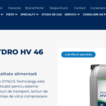
iri
Fanzone
Brand Portal
Despre Eurol
Contact
Conectare
PIEȚE
SPECIALTY
STUDII DE CAZ
SERVICII
CONSILIERI DE 
YDRO HV 46
Lubrifianți specialty
calitate alimentară
u SYNGIS Technology este
aplicabil pentru sisteme
nțuri de transport, lanțuri de
ompe de vid și compresoare