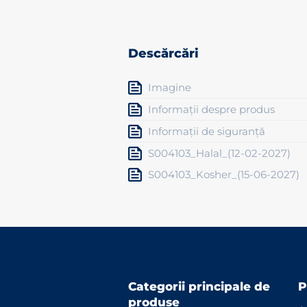
Descărcări
Imagine
Informații despre produs
Informații de siguranță
S004103_Halal_(12-02-2027)
S004103_Kosher_(15-06-2027)
Categorii principale de
P
produse