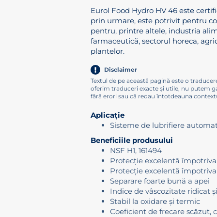
Eurol Food Hydro HV 46 este certifi
prin urmare, este potrivit pentru c
pentru, printre altele, industria ali
farmaceutică, sectorul horeca, agric
plantelor.
Disclaimer
Textul de pe această pagină este o traducer
oferim traduceri exacte și utile, nu putem g
fără erori sau că redau întotdeauna contextu
Aplicație
Sisteme de lubrifiere automa
Beneficiile produsului
NSF H1, 161494
Protecție excelentă împotriva
Protecție excelentă împotriva
Separare foarte bună a apei
Indice de vâscozitate ridicat și
Stabil la oxidare și termic
Coeficient de frecare scăzut,