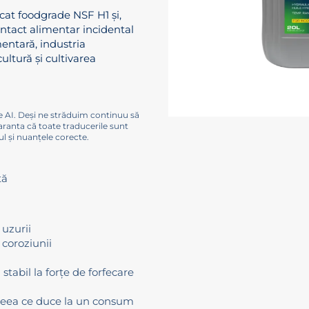
cat foodgrade NSF H1 și,
ontact alimentar incidental
mentară, industria
ultură și cultivarea
e AI. Deși ne străduim continuu să
aranta că toate traducerile sunt
l și nuanțele corecte.
tă
 uzurii
 coroziunii
 stabil la forțe de forfecare
 ceea ce duce la un consum