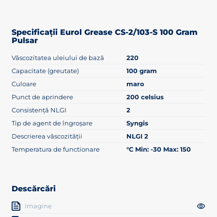
Specificații Eurol Grease CS-2/103-S 100 Gram
Pulsar
Vâscozitatea uleiului de bază
220
Capacitate (greutate)
100 gram
Culoare
maro
Punct de aprindere
200 celsius
Consistență NLGI
2
Tip de agent de îngroșare
Syngis
Descrierea vâscozității
NLGI 2
Temperatura de functionare
°C Min: -30 Max: 150
Descărcări
Imagine