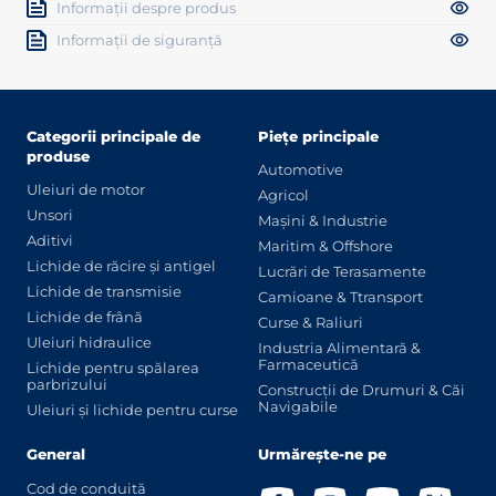
Informații despre produs
Informații de siguranță
Categorii principale de
Piețe principale
produse
Automotive
Uleiuri de motor
Agricol
Unsori
Mașini & Industrie
Aditivi
Maritim & Offshore
Lichide de răcire și antigel
Lucrări de Terasamente
Lichide de transmisie
Camioane & Ttransport
Lichide de frână
Curse & Raliuri
Uleiuri hidraulice
Industria Alimentară &
Farmaceutică
Lichide pentru spălarea
parbrizului
Construcții de Drumuri & Căi
Navigabile
Uleiuri și lichide pentru curse
General
Urmărește-ne pe
Cod de conduită