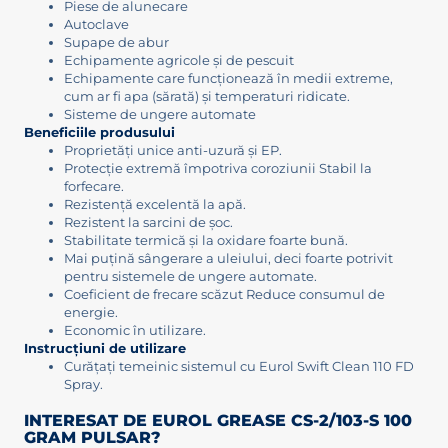
Piese de alunecare
Autoclave
Supape de abur
Echipamente agricole și de pescuit
Echipamente care funcționează în medii extreme,
cum ar fi apa (sărată) și temperaturi ridicate.
Sisteme de ungere automate
Beneficiile produsului
Proprietăți unice anti-uzură și EP.
Protecție extremă împotriva coroziunii Stabil la
forfecare.
Rezistență excelentă la apă.
Rezistent la sarcini de șoc.
Stabilitate termică și la oxidare foarte bună.
Mai puțină sângerare a uleiului, deci foarte potrivit
pentru sistemele de ungere automate.
Coeficient de frecare scăzut Reduce consumul de
energie.
Economic în utilizare.
Instrucțiuni de utilizare
Curățați temeinic sistemul cu Eurol Swift Clean 110 FD
Spray.
INTERESAT DE EUROL GREASE CS-2/103-S 100
GRAM PULSAR?