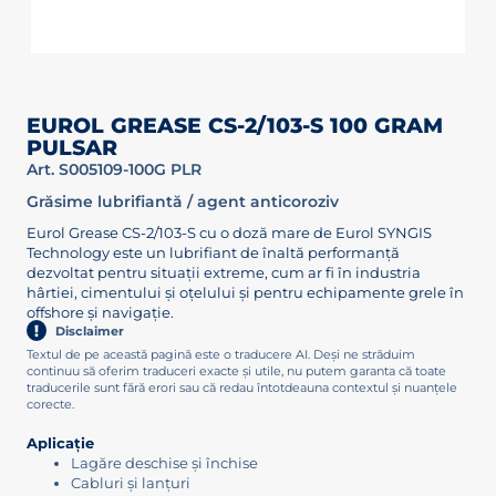
EUROL GREASE CS-2/103-S 100 GRAM
PULSAR
Art. S005109-100G PLR
Grăsime lubrifiantă / agent anticoroziv
Eurol Grease CS-2/103-S cu o doză mare de Eurol SYNGIS
Technology este un lubrifiant de înaltă performanță
dezvoltat pentru situații extreme, cum ar fi în industria
hârtiei, cimentului și oțelului și pentru echipamente grele în
offshore și navigație.
Disclaimer
Textul de pe această pagină este o traducere AI. Deși ne străduim
continuu să oferim traduceri exacte și utile, nu putem garanta că toate
traducerile sunt fără erori sau că redau întotdeauna contextul și nuanțele
corecte.
Aplicație
Lagăre deschise și închise
Cabluri și lanțuri