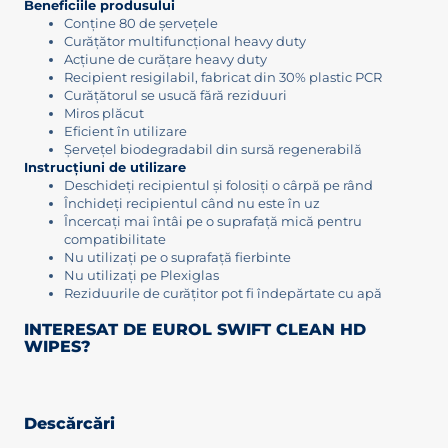
Beneficiile produsului
Conține 80 de șervețele
Curățător multifuncțional heavy duty
Acțiune de curățare heavy duty
Recipient resigilabil, fabricat din 30% plastic PCR
Curățătorul se usucă fără reziduuri
Miros plăcut
Eficient în utilizare
Șervețel biodegradabil din sursă regenerabilă
Instrucțiuni de utilizare
Deschideți recipientul și folosiți o cârpă pe rând
Închideți recipientul când nu este în uz
Încercați mai întâi pe o suprafață mică pentru
compatibilitate
Nu utilizați pe o suprafață fierbinte
Nu utilizați pe Plexiglas
Reziduurile de curățitor pot fi îndepărtate cu apă
INTERESAT DE EUROL SWIFT CLEAN HD
WIPES?
Descărcări