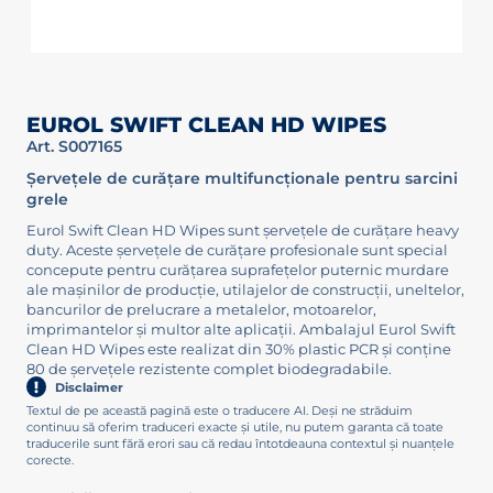
EUROL SWIFT CLEAN HD WIPES
Art. S007165
Șervețele de curățare multifuncționale pentru sarcini
grele
Eurol Swift Clean HD Wipes sunt șervețele de curățare heavy
duty. Aceste șervețele de curățare profesionale sunt special
concepute pentru curățarea suprafețelor puternic murdare
ale mașinilor de producție, utilajelor de construcții, uneltelor,
bancurilor de prelucrare a metalelor, motoarelor,
imprimantelor și multor alte aplicații. Ambalajul Eurol Swift
Clean HD Wipes este realizat din 30% plastic PCR și conține
80 de șervețele rezistente complet biodegradabile.
Disclaimer
Textul de pe această pagină este o traducere AI. Deși ne străduim
continuu să oferim traduceri exacte și utile, nu putem garanta că toate
traducerile sunt fără erori sau că redau întotdeauna contextul și nuanțele
corecte.