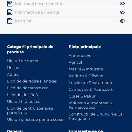
Informații despre produs
Informații de siguranță
Imagine
Categorii principale de
Piețe principale
produse
Automotive
Uleiuri de motor
Agricol
Unsori
Mașini & Industrie
Aditivi
Maritim & Offshore
Lichide de răcire și antigel
Lucrări de Terasamente
Lichide de transmisie
Camioane & Ttransport
Lichide de frână
Curse & Raliuri
Uleiuri hidraulice
Industria Alimentară &
Farmaceutică
Lichide pentru spălarea
parbrizului
Construcții de Drumuri & Căi
Navigabile
Uleiuri și lichide pentru curse
General
Urmărește-ne pe