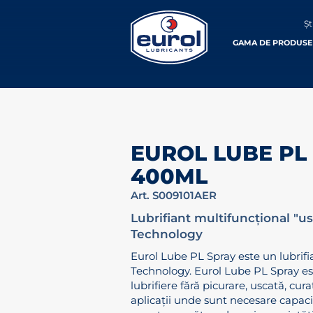
Șt
GAMA DE PRODUSE
EUROL LUBE PL
400ML
Art. S009101AER
Lubrifiant multifuncțional "us
Technology
Eurol Lube PL Spray este un lubrif
Technology. Eurol Lube PL Spray es
lubrifiere fără picurare, uscată, cur
aplicații unde sunt necesare capaci