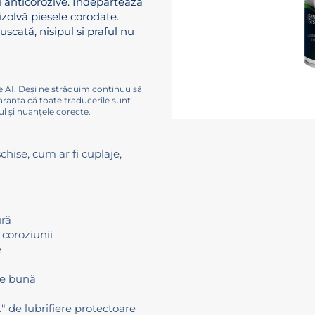
i anticorozive. Îndepărtează
izolvă piesele corodate.
uscată, nisipul și praful nu
e AI. Deși ne străduim continuu să
aranta că toate traducerile sunt
l și nuanțele corecte.
hise, cum ar fi cuplaje,
ură
 coroziunii
e
te bună
t" de lubrifiere protectoare