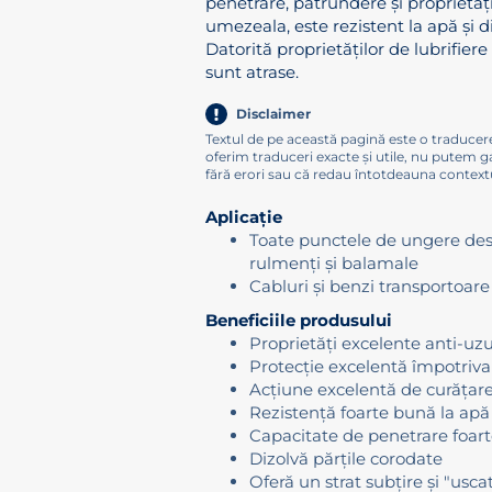
penetrare, pătrundere și proprietăț
umezeala, este rezistent la apă și d
Datorită proprietăților de lubrifiere 
sunt atrase.
Disclaimer
Textul de pe această pagină este o traducer
oferim traduceri exacte și utile, nu putem g
fără erori sau că redau întotdeauna contextu
Aplicație
Toate punctele de ungere desc
rulmenți și balamale
Cabluri și benzi transportoare
Beneficiile produsului
Proprietăți excelente anti-uz
Protecție excelentă împotriva
Acțiune excelentă de curățar
Rezistență foarte bună la apă
Capacitate de penetrare foar
Dizolvă părțile corodate
Oferă un strat subțire și "usca