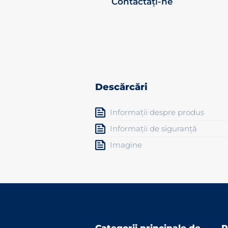
Contactați-ne
Descărcări
Informații despre produs
Informații de siguranță
Imagine
Categorii principale de
P