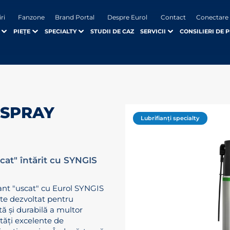
iri
Fanzone
Brand Portal
Despre Eurol
Contact
Conectare
PIEȚE
SPECIALTY
STUDII DE CAZ
SERVICII
CONSILIERI DE 
 SPRAY
Lubrifianți specialty
cat" întărit cu SYNGIS
iant "uscat" cu Eurol SYNGIS
te dezvoltat pentru
ată și durabilă a multor
tăți excelente de