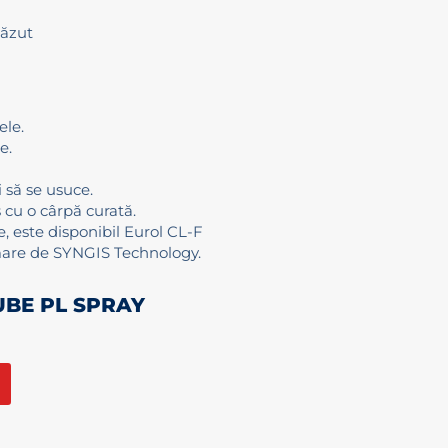
căzut
ele.
e.
 să se usuce.
 cu o cârpă curată.
e, este disponibil Eurol CL-F
mare de SYNGIS Technology.
UBE PL SPRAY