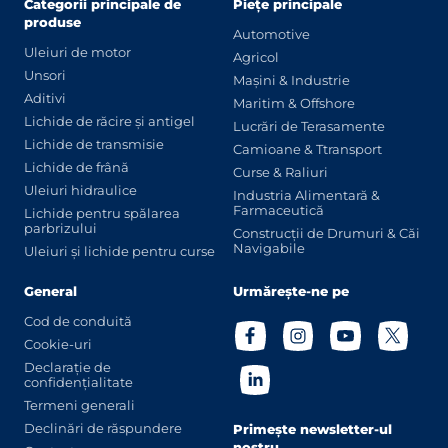
Categorii principale de
Piețe principale
produse
Automotive
Uleiuri de motor
Agricol
Unsori
Mașini & Industrie
Aditivi
Maritim & Offshore
Lichide de răcire și antigel
Lucrări de Terasamente
Lichide de transmisie
Camioane & Ttransport
Lichide de frână
Curse & Raliuri
Uleiuri hidraulice
Industria Alimentară &
Farmaceutică
Lichide pentru spălarea
parbrizului
Construcții de Drumuri & Căi
Navigabile
Uleiuri și lichide pentru curse
General
Urmărește-ne pe
Cod de conduită
Cookie-uri
Declarație de
confidențialitate
Termeni generali
Declinări de răspundere
Primește newsletter-ul
nostru