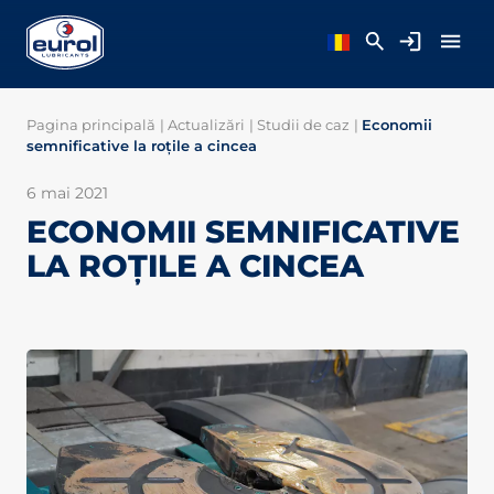
Pagina principală
|
Actualizări
|
Studii de caz
|
Economii
semnificative la roțile a cincea
6 mai 2021
ECONOMII SEMNIFICATIVE
LA ROȚILE A CINCEA