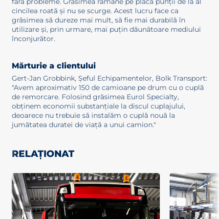
fără probleme. Grăsimea rămâne pe placa punții de la al
cincilea roată și nu se scurge. Acest lucru face ca
grăsimea să dureze mai mult, să fie mai durabilă în
utilizare și, prin urmare, mai puțin dăunătoare mediului
înconjurător.
Mărturie a clientului
Gert-Jan Grobbink, Șeful Echipamentelor, Bolk Transport:
"Avem aproximativ 150 de camioane pe drum cu o cuplă
de remorcare. Folosind grăsimea Eurol Specialty,
obținem economii substanțiale la discul cuplajului,
deoarece nu trebuie să instalăm o cuplă nouă la
jumătatea duratei de viață a unui camion."
RELAȚIONAT