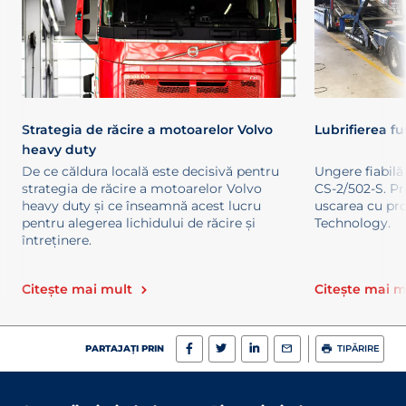
Strategia de răcire a motoarelor Volvo
Lubrifierea fu
heavy duty
De ce căldura locală este decisivă pentru
Ungere fiabilă
strategia de răcire a motoarelor Volvo
CS-2/502-S. Pre
heavy duty și ce înseamnă acest lucru
uscarea cu pr
pentru alegerea lichidului de răcire și
Technology.
întreținere.
Citește mai mult
Citește mai m
PARTAJAȚI PRIN
TIPĂRIRE