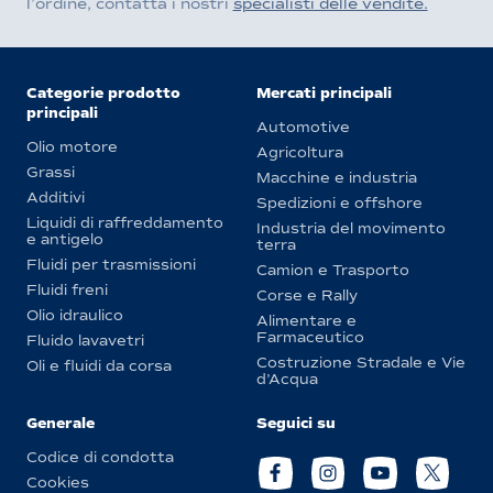
l’ordine, contatta i nostri
specialisti delle vendite.
Categorie prodotto
Mercati principali
principali
Automotive
Olio motore
Agricoltura
Grassi
Macchine e industria
Additivi
Spedizioni e offshore
Liquidi di raffreddamento
Industria del movimento
e antigelo
terra
Fluidi per trasmissioni
Camion e Trasporto
Fluidi freni
Corse e Rally
Olio idraulico
Alimentare e
Farmaceutico
Fluido lavavetri
Costruzione Stradale e Vie
Oli e fluidi da corsa
d’Acqua
Generale
Seguici su
Codice di condotta
Cookies