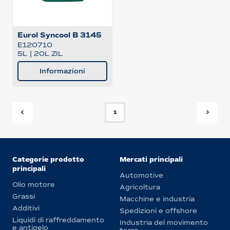
Eurol Syncool B 3145
E120710
5L
|
20L ZIL
Informazioni
1
Categorie prodotto
Mercati principali
principali
Automotive
Olio motore
Agricoltura
Grassi
Macchine e industria
Additivi
Spedizioni e offshore
Liquidi di raffreddamento
Industria del movimento
e antigelo